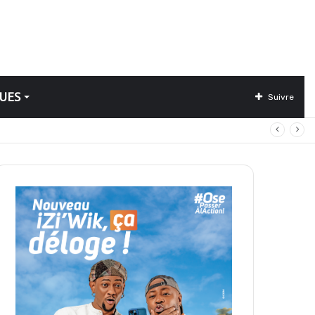
UES
Suivre