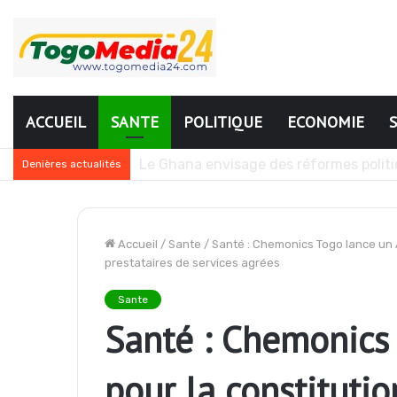
ACCUEIL
SANTE
POLITIQUE
ECONOMIE
Togo : plusieurs agents de l’administr
Denières actualités
Accueil
/
Sante
/
Santé : Chemonics Togo lance un A
prestataires de services agrées
Sante
Santé : Chemonics
pour la constitutio