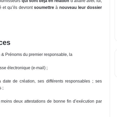
fournisseurs
qui sont déjà en relation
d’affaire avec lui,
é et qu’ils devront
soumettre
à
nouveau leur dossier
ices
 & Prénoms du premier responsable, la
esse électronique (e-mail) ;
 date de création, ses différents responsables ; ses
 ;
moins deux attestations de bonne fin d’exécution par