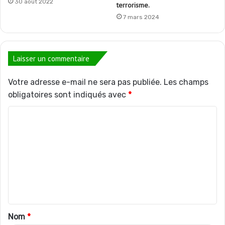
30 août 2022
terrorisme.
7 mars 2024
Laisser un commentaire
Votre adresse e-mail ne sera pas publiée.
Les champs
obligatoires sont indiqués avec
*
C
o
m
m
e
n
t
Nom
*
a