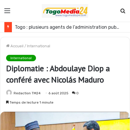
Menu
R
Togo : plusieurs agents de l’administration publique révoqués
Accueil
/
International
International
Diplomatie : Abdoulaye Diop a
conféré avec Nicolás Maduro
Redaction TM24
6 août 2025
0
Temps de lecture 1 minute