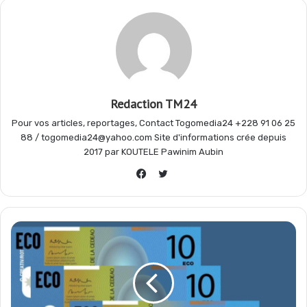
o
p
a
e
k
p
m
r
Redaction TM24
Pour vos articles, reportages, Contact Togomedia24 +228 91 06 25
88 / togomedia24@yahoo.com Site d'informations crée depuis
2017 par KOUTELE Pawinim Aubin
Twitter
Facebook