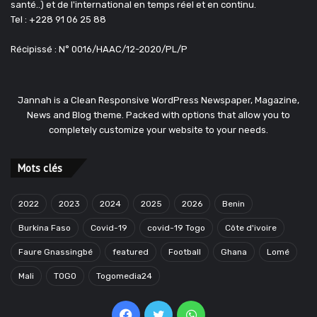
santé..) et de l'international en temps réel et en continu.
Tel : +228 91 06 25 88
Récipissé : N° 0016/HAAC/12-2020/PL/P
Jannah is a Clean Responsive WordPress Newspaper, Magazine,
News and Blog theme. Packed with options that allow you to
completely customize your website to your needs.
Mots clés
2022
2023
2024
2025
2026
Benin
Burkina Faso
Covid-19
covid-19 Togo
Côte d'ivoire
Faure Gnassingbé
featured
Football
Ghana
Lomé
Mali
TOGO
Togomedia24
Facebook
Twitter
WhatsApp