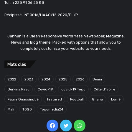
Tel : +228 91 06 25 88
Récipissé : N° 0016/HAAC/12-2020/PL/P
Jannah is a Clean Responsive WordPress Newspaper, Magazine,
News and Blog theme. Packed with options that allow you to
completely customize your website to your needs.
Mots clés
2022
2023
2024
2025
2026
Benin
Burkina Faso
Covid-19
covid-19 Togo
Côte d'ivoire
Faure Gnassingbé
featured
Football
Ghana
Lomé
Mali
TOGO
Togomedia24
Facebook
Twitter
WhatsApp