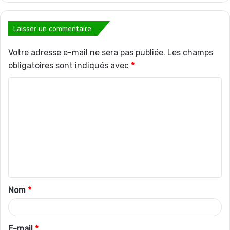
Laisser un commentaire
Votre adresse e-mail ne sera pas publiée.
Les champs
obligatoires sont indiqués avec
*
C
o
m
m
e
n
t
Nom
*
a
i
r
E-mail
*