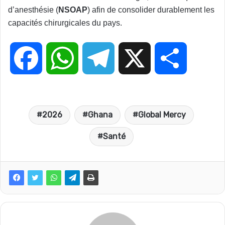
d’anesthésie (
NSOAP
) afin de consolider durablement les
capacités chirurgicales du pays.
F
W
T
X
P
a
h
e
a
2026
Ghana
Global Mercy
c
a
l
r
Santé
e
t
e
t
b
s
g
a
o
A
r
g