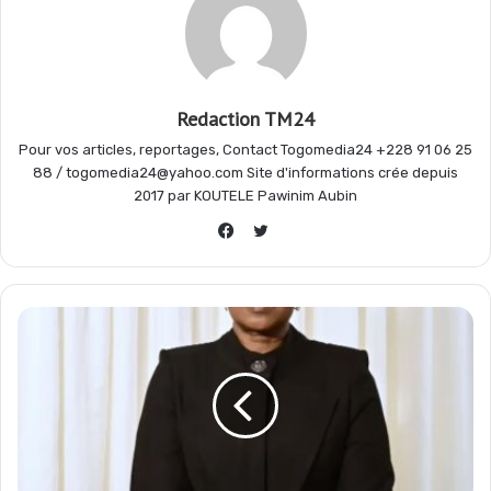
o
p
a
e
Redaction TM24
k
p
m
r
Pour vos articles, reportages, Contact Togomedia24 +228 91 06 25
88 / togomedia24@yahoo.com Site d'informations crée depuis
2017 par KOUTELE Pawinim Aubin
Twitter
Facebook