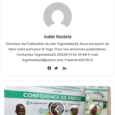
o
A
r
g
o
p
a
e
Aubin Koutele
k
p
m
r
Directeur de Publication du site Togomedia24, Nous essayons de
faire notre part pour le Togo. Pour vos annonces publicitaires,
Contactez Togomedia24, 00228 91 06 25 88 E-mail:
togomedia24@yahoo.com. Pawinim KOUTELE
Linkedin
Facebook
Twitter