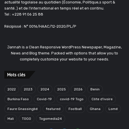
actualité togolaise au quotidien (Économie, Politique,s sport &
santé..) et de l'international en temps réel et en continu.
Tel : +228 91 06 25 88
Récipissé : N° 0016/HAAC/12-2020/PL/P
Jannah is a Clean Responsive WordPress Newspaper, Magazine,
News and Blog theme. Packed with options that allow you to
completely customize your website to your needs.
Mots clés
2022
2023
2024
2025
2026
Benin
Burkina Faso
Covid-19
covid-19 Togo
Côte d'ivoire
Faure Gnassingbé
featured
Football
Ghana
Lomé
Mali
TOGO
Togomedia24