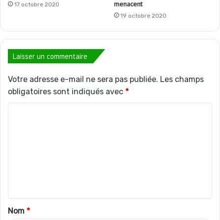
menacent
17 octobre 2020
19 octobre 2020
Laisser un commentaire
Votre adresse e-mail ne sera pas publiée.
Les champs
obligatoires sont indiqués avec
*
C
o
m
m
e
n
t
Nom
*
a