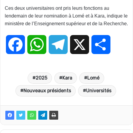
Ces deux universitaires ont pris leurs fonctions au
lendemain de leur nomination à Lomé et à Kara, indique le
ministère de l’Enseignement supérieur et de la Recherche.
F
W
T
X
P
a
h
e
a
2025
Kara
Lomé
c
a
l
r
Nouveaux présidents
Universités
e
t
e
t
b
s
g
a