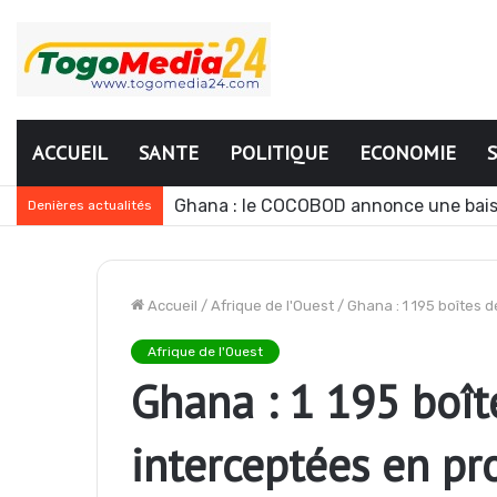
ACCUEIL
SANTE
POLITIQUE
ECONOMIE
Ghana : le COCOBOD annonce une bais
Denières actualités
Accueil
/
Afrique de l'Ouest
/
Ghana : 1 195 boîtes
Afrique de l'Ouest
Ghana : 1 195 boît
interceptées en p