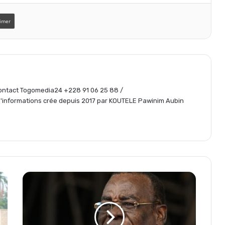
imer
a
g
 Contact Togomedia24 +228 91 06 25 88 /
e
informations crée depuis 2017 par KOUTELE Pawinim Aubin
r