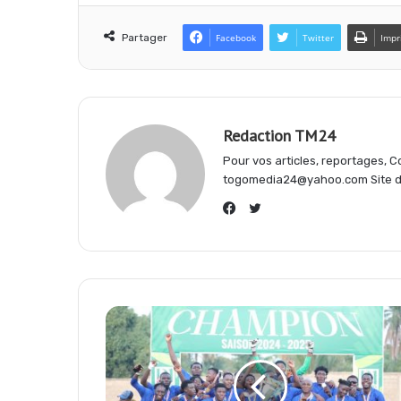
Partager
Facebook
Twitter
Impr
b
s
g
o
A
r
Redaction TM24
Pour vos articles, reportages,
o
p
a
togomedia24@yahoo.com Site d'
Twitter
k
p
m
Facebook