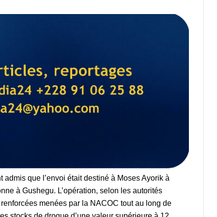
nt admis que l’envoi était destiné à Moses Ayorik à
sonne à Gushegu. L’opération, selon les autorités
ns renforcées menées par la NACOC tout au long de
es stocks de drogue d’une valeur supérieure à 12