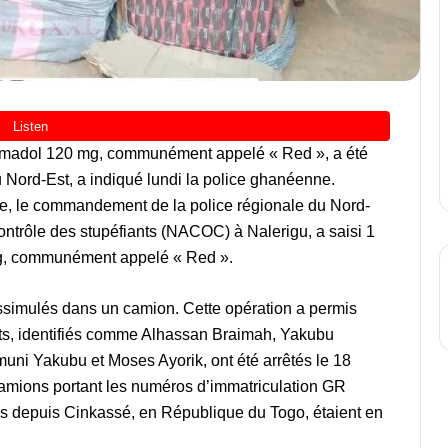
tramadol 120 mg, communément appelé « Red », a été
u Nord-Est, a indiqué lundi la police ghanéenne.
e, le commandement de la police régionale du Nord-
ontrôle des stupéfiants (NACOC) à Nalerigu, a saisi 1
mg, communément appelé « Red ».
dissimulés dans un camion. Cette opération a permis
ects, identifiés comme Alhassan Braimah, Yakubu
ni Yakubu et Moses Ayorik, ont été arrêtés le 18
camions portant les numéros d’immatriculation GR
s depuis Cinkassé, en République du Togo, étaient en