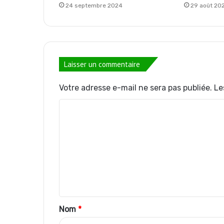
24 septembre 2024
29 août 20
Laisser un commentaire
Votre adresse e-mail ne sera pas publiée.
Le
C
o
m
m
e
n
t
Nom
*
a