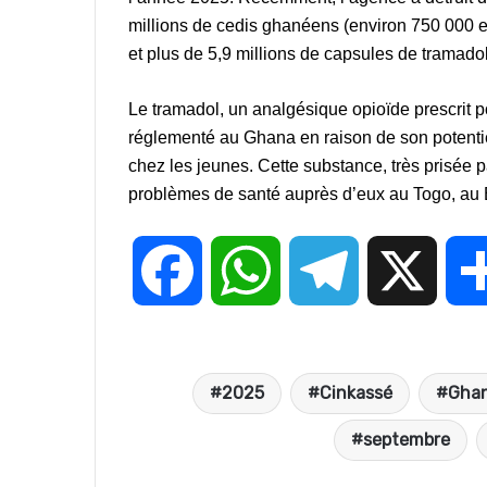
millions de cedis ghanéens (environ 750 000 e
et plus de 5,9 millions de capsules de tramado
Le tramadol, un analgésique opioïde prescrit p
réglementé au Ghana en raison de son potentiel 
chez les jeunes. Cette substance, très prisée p
problèmes de santé auprès d’eux au Togo, au B
F
W
T
X
a
h
e
2025
Cinkassé
Gha
c
a
l
septembre
e
t
e