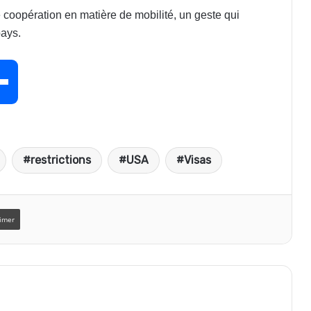
 coopération en matière de mobilité, un geste qui
pays.
P
a
restrictions
USA
Visas
r
t
imer
a
g