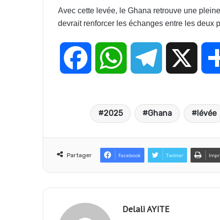
Avec cette levée, le Ghana retrouve une pleine
devrait renforcer les échanges entre les deux 
F
W
T
X
a
h
e
2025
Ghana
lévée
c
a
l
e
t
e
Partager
Facebook
Twitter
Impr
b
s
g
Delali AYITE
o
A
r