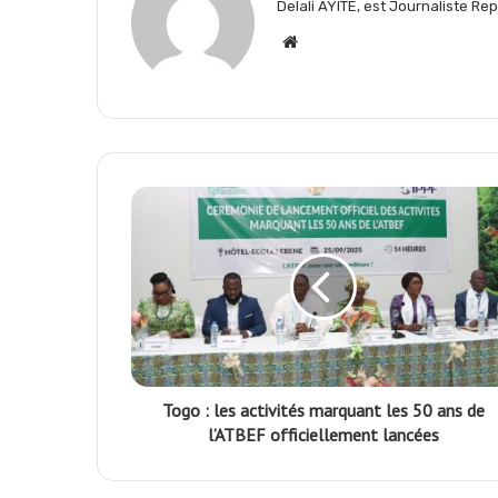
Delali AYITE, est Journaliste R
Website
o
p
a
k
p
m
Togo : les activités marquant les 50 ans de
l’ATBEF officiellement lancées