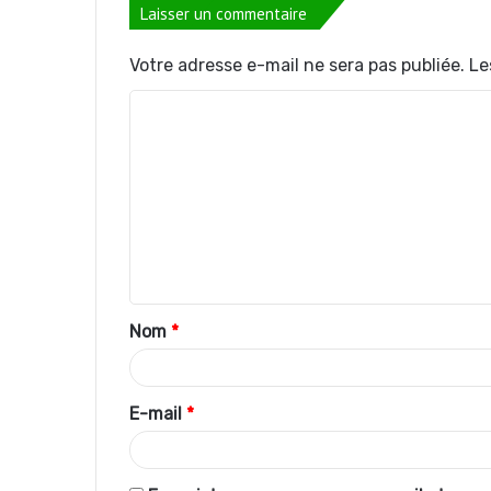
Laisser un commentaire
Votre adresse e-mail ne sera pas publiée.
Le
C
o
m
m
e
n
t
Nom
*
a
i
r
E-mail
*
e
*