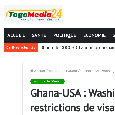
ACCUEIL
SANTE
POLITIQUE
ECONOMIE
Ghana : le COCOBOD annonce une bais
Denières actualités
Accueil
/
Afrique de l'Ouest
/
Ghana-USA : Washingto
Afrique de l'Ouest
Ghana-USA : Washin
restrictions de visa