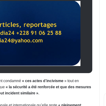
ment condamné
« ces actes d’incivisme
» tout en
 que
« la sécurité a été renforcée et que des mesures
ut incident similaire »
.
le et internationale qu’elle reste
« pleinement