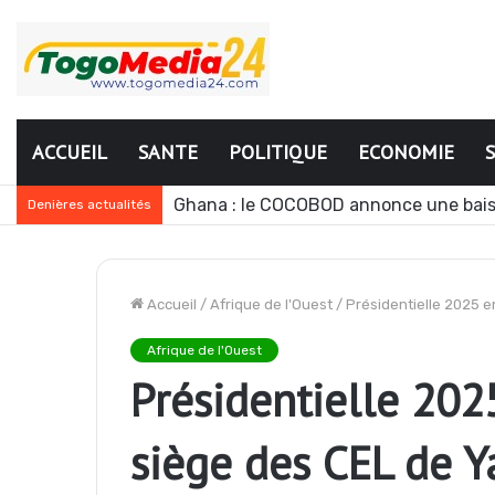
ACCUEIL
SANTE
POLITIQUE
ECONOMIE
Ghana : le COCOBOD annonce une bais
Denières actualités
Accueil
/
Afrique de l'Ouest
/
Présidentielle 2025 e
Afrique de l'Ouest
Présidentielle 2025
siège des CEL de 