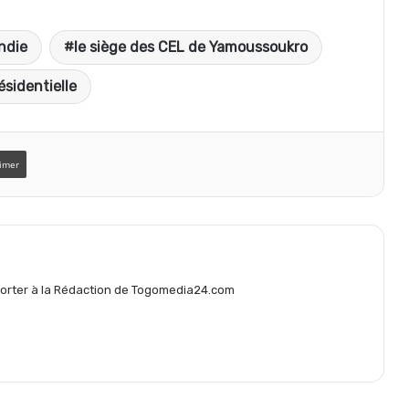
a
ndie
le siège des CEL de Yamoussoukro
r
ésidentielle
t
imer
a
g
eporter à la Rédaction de Togomedia24.com
e
r