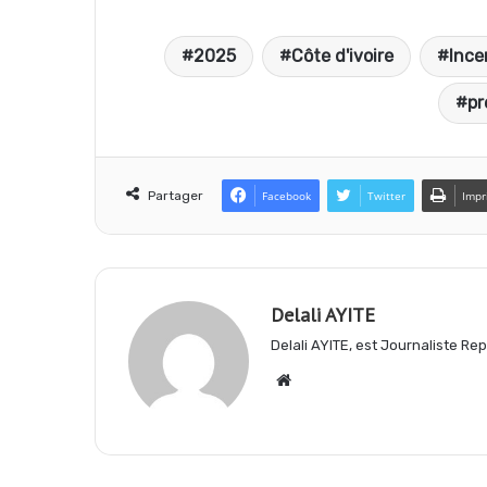
a
h
e
2025
Côte d'ivoire
Ince
c
a
l
pr
e
t
e
Partager
Facebook
Twitter
Impr
b
s
g
o
A
r
Delali AYITE
Delali AYITE, est Journaliste R
o
p
a
Website
k
p
m