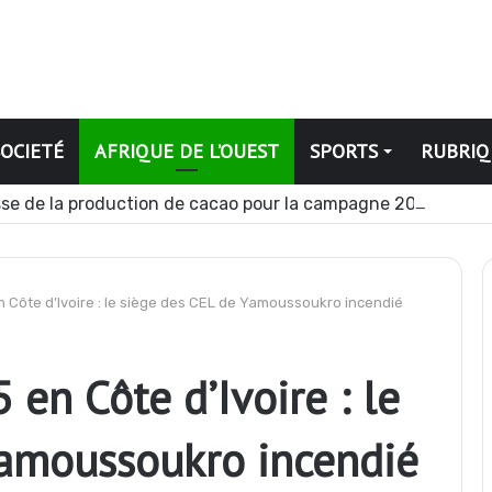
SOCIETÉ
AFRIQUE DE L’OUEST
SPORTS
RUBRIQ
se de la production de cacao pour la campagne 2026-2027
n Côte d’Ivoire : le siège des CEL de Yamoussoukro incendié
 en Côte d’Ivoire : le
Yamoussoukro incendié