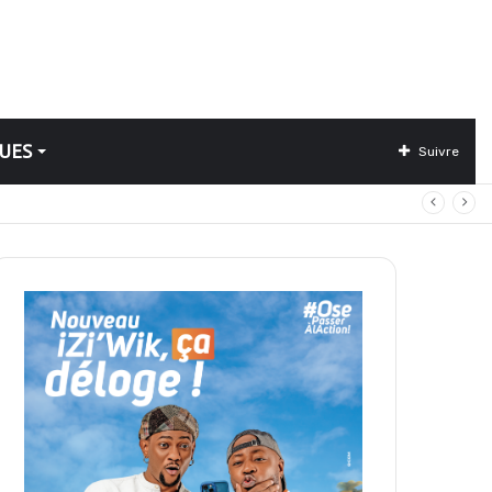
UES
Suivre