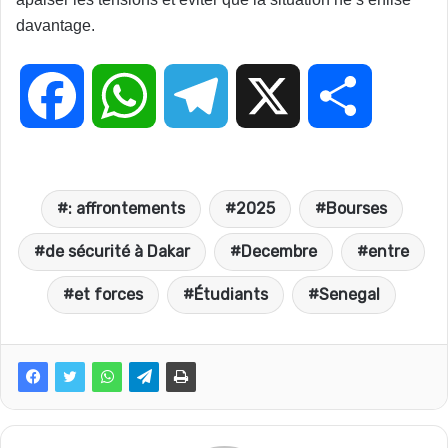
davantage.
F
W
T
X
P
a
h
e
a
: affrontements
2025
Bourses
c
a
l
r
de sécurité à Dakar
Decembre
entre
e
t
e
t
et forces
Étudiants
Senegal
b
s
g
a
o
A
r
g