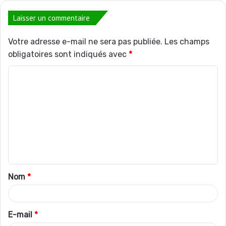
Laisser un commentaire
Votre adresse e-mail ne sera pas publiée.
Les champs
obligatoires sont indiqués avec
*
C
o
m
m
e
n
t
Nom
*
a
i
r
E-mail
*
e