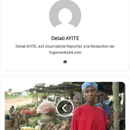
o
p
a
e
k
p
m
r
Delali AYITE
Delali AYITE, est Journaliste Reporter à la Rédaction de
Togomedia24.com
Website