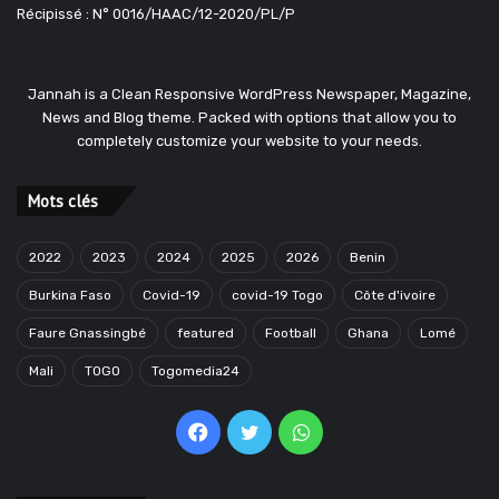
Récipissé : N° 0016/HAAC/12-2020/PL/P
Jannah is a Clean Responsive WordPress Newspaper, Magazine,
News and Blog theme. Packed with options that allow you to
completely customize your website to your needs.
Mots clés
2022
2023
2024
2025
2026
Benin
Burkina Faso
Covid-19
covid-19 Togo
Côte d'ivoire
Faure Gnassingbé
featured
Football
Ghana
Lomé
Mali
TOGO
Togomedia24
Facebook
Twitter
WhatsApp