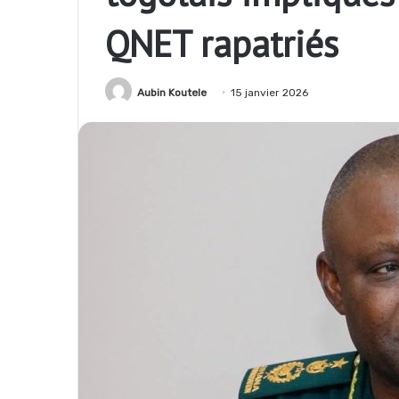
QNET rapatriés
Aubin Koutele
15 janvier 2026