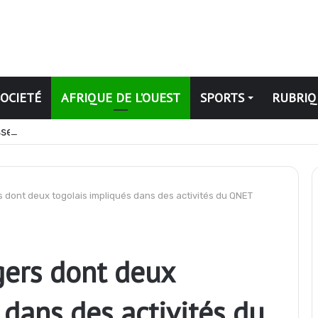
SOCIETÉ
AFRIQUE DE L’OUEST
SPORTS
RUBRIQ
se de la production de cacao pour la campagne 2026-2027
s dont deux togolais impliqués dans des activités du QNET
gers dont deux
 dans des activités du