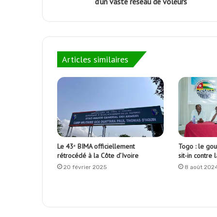
d’un vaste réseau de voleurs
Articles similaires
Le 43ᵉ BIMA officiellement
Togo : le gou
rétrocédé à la Côte d’Ivoire
sit-in contre
20 février 2025
8 août 202