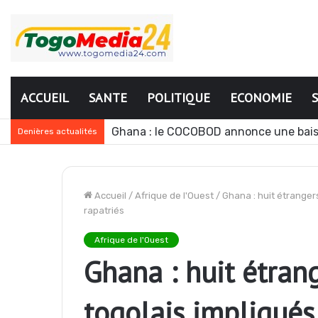
ACCUEIL
SANTE
POLITIQUE
ECONOMIE
Ghana : le COCOBOD annonce une bais
Denières actualités
Accueil
/
Afrique de l'Ouest
/
Ghana : huit étranger
rapatriés
Afrique de l'Ouest
Ghana : huit étran
togolais impliqués