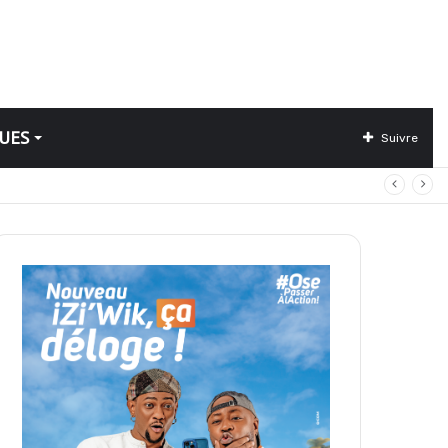
UES
Suivre