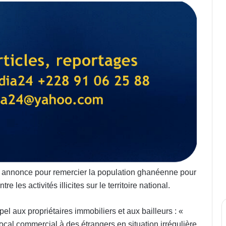
te annonce pour remercier la population ghanéenne pour
re les activités illicites sur le territoire national.
el aux propriétaires immobiliers et aux bailleurs : «
cal commercial à des étrangers en situation irrégulière