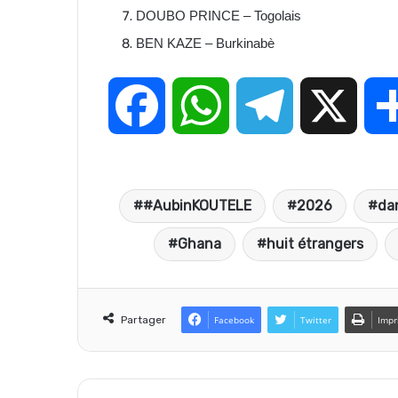
DOUBO PRINCE – Togolais
BEN KAZE – Burkinabè
F
W
T
X
a
h
e
#AubinKOUTELE
2026
dan
c
a
l
Ghana
huit étrangers
e
t
e
Partager
Facebook
Twitter
Impr
b
s
g
o
A
r