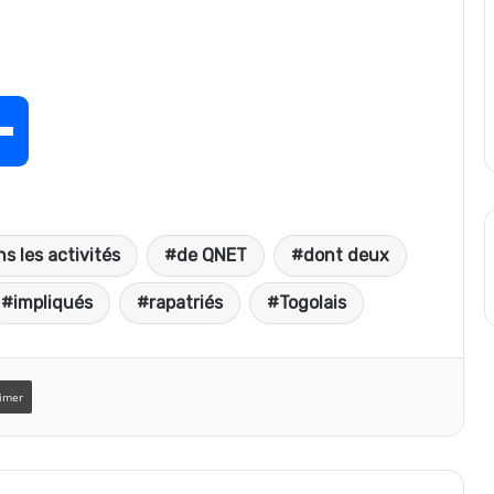
P
a
s les activités
de QNET
dont deux
r
impliqués
rapatriés
Togolais
t
imer
a
g