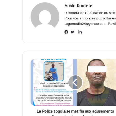
Aubin Koutele
Directeur de Publication du sit
o
p
a
Pour vos annonces publicitaire
togomedia24@yahoo.com. Pawi
k
p
m
Linkedin
Facebook
Twitter
La Police togolaise met fin aux agissements