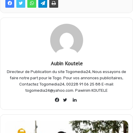
b
s
g
a
o
A
r
g
o
p
a
e
Aubin Koutele
k
p
m
r
Directeur de Publication du site Togomedia24, Nous essayons de
faire notre part pour le Togo. Pour vos annonces publicitaires,
Contactez Togomedia24, 00228 91 06 25 88 E-mail:
togomedia24@yahoo.com. Pawinim KOUTELE
Linkedin
Facebook
Twitter