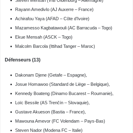
Steven Mensah (VfB Oldenburg – Allemagne)
Rayann Amedivlo (AJ Auxerre – France)
Achirafou Yaya (AFAD – Côte d’Ivoire)
Mazamesso Kagbatawouli (AC Barracuda – Togo)
Ekue Mensah (ASCK – Togo)
Malcolm Barcola (Ittihad Tanger – Maroc)
Défenseurs (13)
Dakonam Djene (Getafe – Espagne),
Josue Homawoo (Standard de Liège – Belgique),
Kennedy Boateng (Dinamo Bucarest – Roumanie),
Loïc Bessile (AS Trenčín – Slovaquie),
Gustave Akueson (Bastia – France),
Mawouna Amevor (FC Volendam – Pays-Bas)
Steven Nador (Modena FC – Italie)