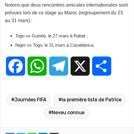
Notons que deux rencontres amicales internationales sont
prévues lors de ce stage au Maroc (regroupement du 23
au 31 mars) :
Togo vs Guinée, le 27 mars à Rabat ;
Niger vs Togo, le 31 mars à Casablanca.
F
W
T
X
P
a
h
e
a
Journées FIFA
la première liste de Patrice
c
a
l
r
Neveu connue
e
t
e
t