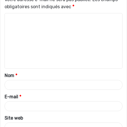
obligatoires sont indiqués avec
*
C
o
m
m
e
n
t
Nom
*
a
i
r
E-mail
*
e
*
Site web