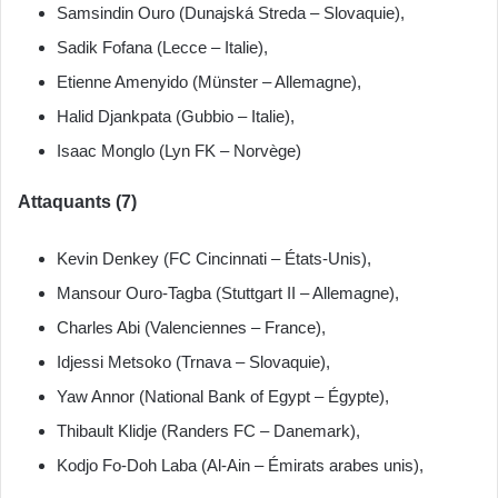
Samsindin Ouro (Dunajská Streda – Slovaquie),
Sadik Fofana (Lecce – Italie),
Etienne Amenyido (Münster – Allemagne),
Halid Djankpata (Gubbio – Italie),
Isaac Monglo (Lyn FK – Norvège)
Attaquants (7)
Kevin Denkey (FC Cincinnati – États-Unis),
Mansour Ouro-Tagba (Stuttgart II – Allemagne),
Charles Abi (Valenciennes – France),
Idjessi Metsoko (Trnava – Slovaquie),
Yaw Annor (National Bank of Egypt – Égypte),
Thibault Klidje (Randers FC – Danemark),
Kodjo Fo-Doh Laba (Al-Ain – Émirats arabes unis),