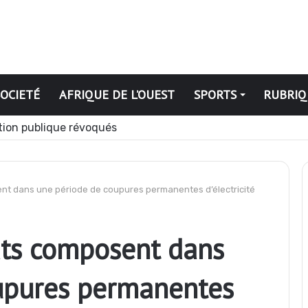
SOCIETÉ
AFRIQUE DE L’OUEST
SPORTS
RUBRIQ
dias appelés à devenir des acteurs du changement
ent dans une période de coupures permanentes d’électricité
ats composent dans
upures permanentes