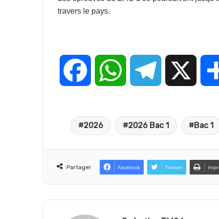
travers le pays.
F
W
T
X
a
h
e
2026
2026 Bac 1
Bac 1
c
a
l
e
t
e
Partager
Facebook
Twitter
Impr
b
s
g