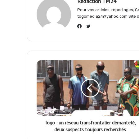
Redaction TM24
o
A
r
Pour vos articles, reportages,
togomedia24@yahoo.com Site d'
o
p
a
Twitter
Facebook
k
p
m
Togo : un réseau transfrontalier démantelé,
deux suspects toujours recherchés