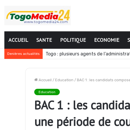
ACCUEIL
SANTE
POLITIQUE
ECONOMIE
Togo : Énergies renouvelables, les mé
Denières actualités
Accueil
/
Education
/
BAC 1 : les candidats compos
Education
BAC 1 : les candid
une période de co