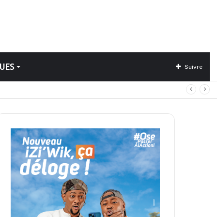
UES
Suivre