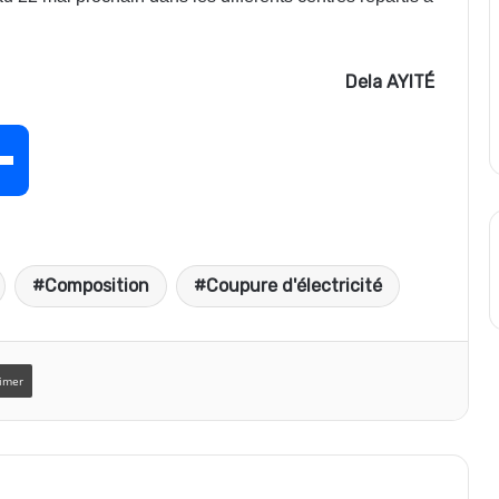
Dela AYITÉ
P
a
Composition
Coupure d'électricité
r
t
imer
a