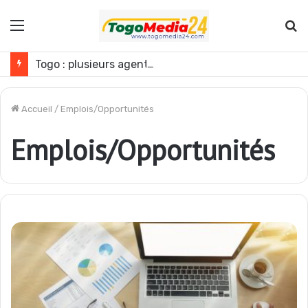
Menu
R
Togo : plusieurs agents de l’administration publique révoqués
Accueil
/
Emplois/Opportunités
Emplois/Opportunités