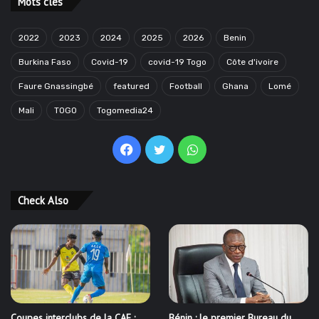
Mots clés
2022
2023
2024
2025
2026
Benin
Burkina Faso
Covid-19
covid-19 Togo
Côte d'ivoire
Faure Gnassingbé
featured
Football
Ghana
Lomé
Mali
TOGO
Togomedia24
Facebook
Twitter
WhatsApp
Check Also
Coupes interclubs de la CAF :
Bénin : le premier Bureau du