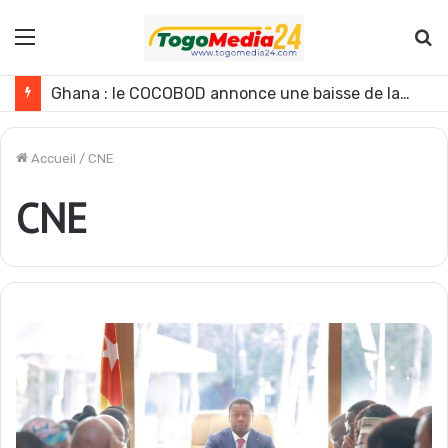
Menu
R
Ghana : le COCOBOD annonce une baisse de la production de cacao pour la campagne 2026-2027
Accueil
/
CNE
CNE