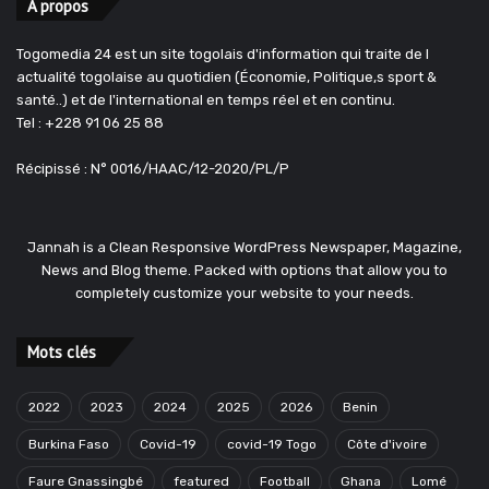
A propos
Togomedia 24 est un site togolais d'information qui traite de l
actualité togolaise au quotidien (Économie, Politique,s sport &
santé..) et de l'international en temps réel et en continu.
Tel : +228 91 06 25 88
Récipissé : N° 0016/HAAC/12-2020/PL/P
Jannah is a Clean Responsive WordPress Newspaper, Magazine,
News and Blog theme. Packed with options that allow you to
completely customize your website to your needs.
Mots clés
2022
2023
2024
2025
2026
Benin
Burkina Faso
Covid-19
covid-19 Togo
Côte d'ivoire
Faure Gnassingbé
featured
Football
Ghana
Lomé