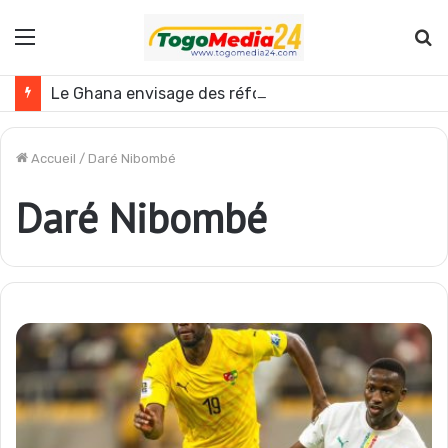
Menu
R
Le Ghana envisage des réformes politiques
Accueil
/
Daré Nibombé
Daré Nibombé