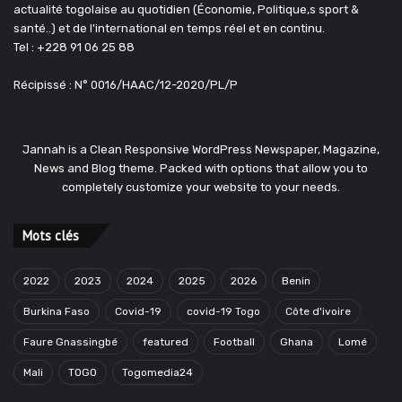
actualité togolaise au quotidien (Économie, Politique,s sport &
santé..) et de l'international en temps réel et en continu.
Tel : +228 91 06 25 88
Récipissé : N° 0016/HAAC/12-2020/PL/P
Jannah is a Clean Responsive WordPress Newspaper, Magazine,
News and Blog theme. Packed with options that allow you to
completely customize your website to your needs.
Mots clés
2022
2023
2024
2025
2026
Benin
Burkina Faso
Covid-19
covid-19 Togo
Côte d'ivoire
Faure Gnassingbé
featured
Football
Ghana
Lomé
Mali
TOGO
Togomedia24