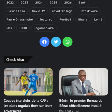
2022
2023
2024
2025
2026
Benin
Burkina Faso
Covid-19
covid-19 Togo
Côte d'ivoire
Faure Gnassingbé
featured
Football
Ghana
Lomé
Mali
TOGO
Togomedia24
Facebook
Twitter
WhatsApp
Check Also
Coupes interclubs de la CAF :
Bénin : le premier Bureau du
les clubs togolais fixés sur leurs
Sénat officiellement installé
adversaires
6 août 2026