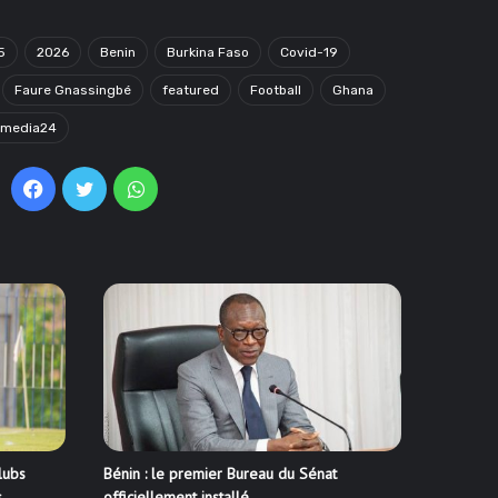
5
2026
Benin
Burkina Faso
Covid-19
Faure Gnassingbé
featured
Football
Ghana
omedia24
Facebook
Twitter
WhatsApp
lubs
Bénin : le premier Bureau du Sénat
s
officiellement installé