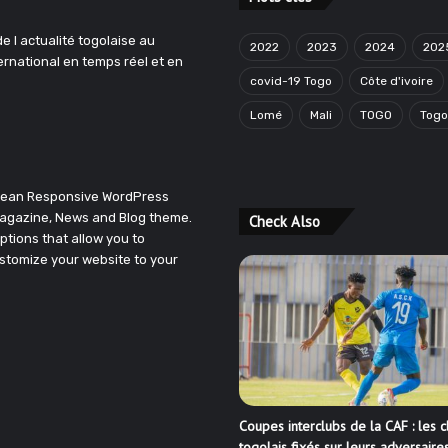
e l actualité togolaise au
2022
2023
2024
202
ternational en temps réel et en
covid-19 Togo
Côte d'ivoire
Lomé
Mali
TOGO
Tog
Clean Responsive WordPress
agazine, News and Blog theme.
Check Also
ptions that allow you to
stomize your website to your
Coupes interclubs de la CAF : les c
togolais fixés sur leurs adversaire