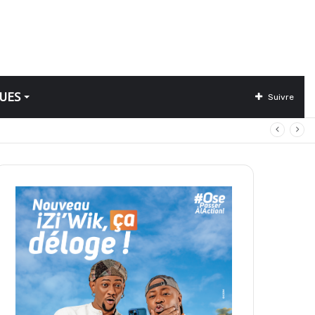
UES
Suivre