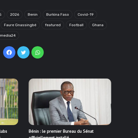
5
2026
Benin
Burkina Faso
Covid-19
Faure Gnassingbé
featured
Football
Ghana
omedia24
Facebook
Twitter
WhatsApp
lubs
Bénin : le premier Bureau du Sénat
s
officiellement installé