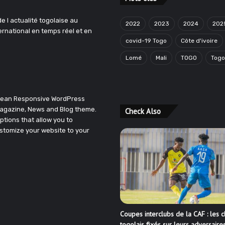
e l actualité togolaise au
2022
2023
2024
202
ternational en temps réel et en
covid-19 Togo
Côte d'ivoire
Lomé
Mali
TOGO
Tog
Clean Responsive WordPress
agazine, News and Blog theme.
Check Also
ptions that allow you to
stomize your website to your
Coupes interclubs de la CAF : les c
togolais fixés sur leurs adversaire