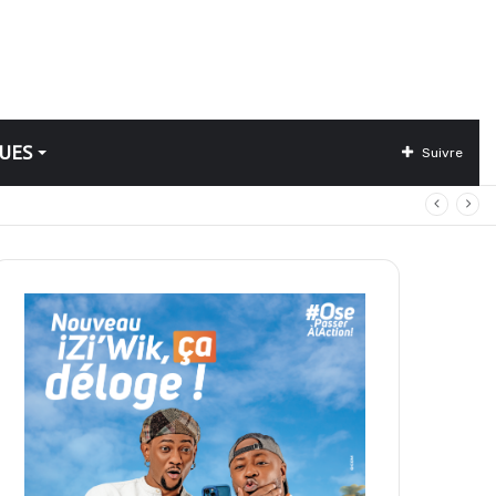
UES
Suivre