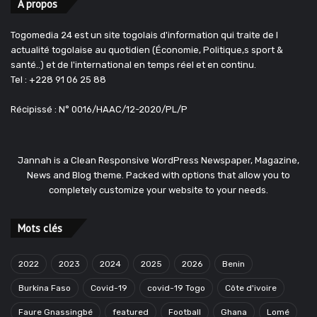
A propos
Togomedia 24 est un site togolais d'information qui traite de l
actualité togolaise au quotidien (Économie, Politique,s sport &
santé..) et de l'international en temps réel et en continu.
Tel : +228 91 06 25 88
Récipissé : N° 0016/HAAC/12-2020/PL/P
Jannah is a Clean Responsive WordPress Newspaper, Magazine,
News and Blog theme. Packed with options that allow you to
completely customize your website to your needs.
Mots clés
2022
2023
2024
2025
2026
Benin
Burkina Faso
Covid-19
covid-19 Togo
Côte d'ivoire
Faure Gnassingbé
featured
Football
Ghana
Lomé