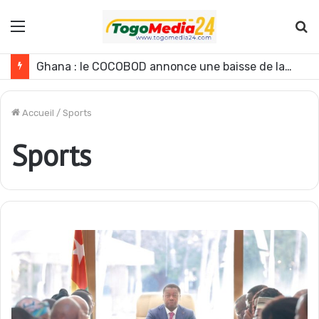
Menu
R
Ghana : le COCOBOD annonce une baisse de la production de cacao pour la campagne 2026-2027
Accueil
/
Sports
Sports