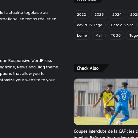
e l actualité togolaise au
2022
2023
2024
202
ternational en temps réel et en
covid-19 Togo
Côte d'ivoire
Lomé
Mali
TOGO
Tog
Clean Responsive WordPress
agazine, News and Blog theme.
Check Also
ptions that allow you to
stomize your website to your
Coupes interclubs de la CAF : les c
togolais fixés sur leurs adversaire