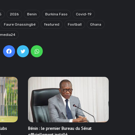
5
2026
Benin
Burkina Faso
Covid-19
Faure Gnassingbé
featured
Football
Ghana
omedia24
Facebook
Twitter
WhatsApp
lubs
Bénin : le premier Bureau du Sénat
s
officiellement installé