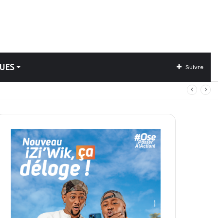
UES
Suivre