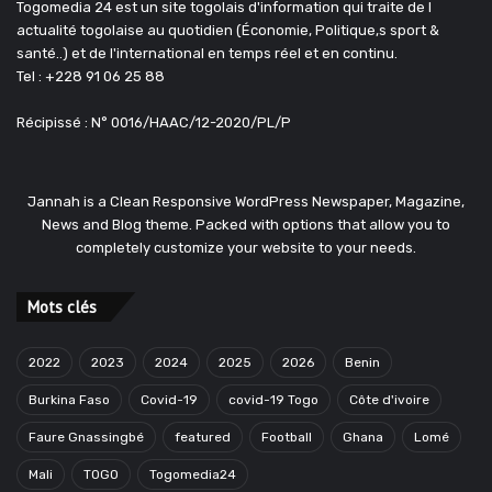
Togomedia 24 est un site togolais d'information qui traite de l
actualité togolaise au quotidien (Économie, Politique,s sport &
santé..) et de l'international en temps réel et en continu.
Tel : +228 91 06 25 88
Récipissé : N° 0016/HAAC/12-2020/PL/P
Jannah is a Clean Responsive WordPress Newspaper, Magazine,
News and Blog theme. Packed with options that allow you to
completely customize your website to your needs.
Mots clés
2022
2023
2024
2025
2026
Benin
Burkina Faso
Covid-19
covid-19 Togo
Côte d'ivoire
Faure Gnassingbé
featured
Football
Ghana
Lomé
Mali
TOGO
Togomedia24