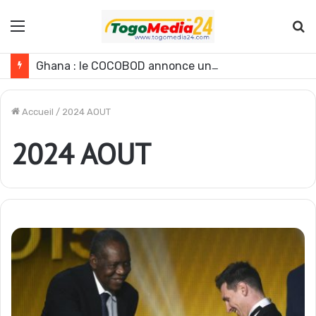
Menu
R
Ghana : le COCOBOD annonce une baisse de la production de cacao pour la campagne 2026-2027
Accueil
/
2024 AOUT
2024 AOUT