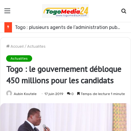
Menu
R
Togo : plusieurs agents de l’administration publique révoqués
Accueil
/
Actualites
Actualites
Togo : le gouvernement débloque
450 millions pour les candidats
Aubin Koutele
17 juin 2019
0
Temps de lecture 1 minute