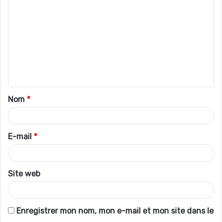
o
m
m
e
n
t
Nom
*
a
i
r
E-mail
*
e
*
Site web
Enregistrer mon nom, mon e-mail et mon site dans le