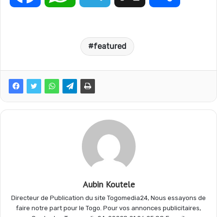
a
h
e
a
featured
c
a
l
r
e
t
e
t
b
s
g
a
o
A
r
g
o
p
a
e
Aubin Koutele
Directeur de Publication du site Togomedia24, Nous essayons de
k
p
m
r
faire notre part pour le Togo. Pour vos annonces publicitaires,