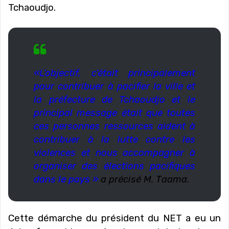
Tchaoudjo.
«L’objectif, c’était principalement
pour contribuer à pacifier la ville et
la préfecture de Tchaoudjo et le
principal message était que toutes
ces personnes ressources aident à
contribuer à la lutte contre les
violences et nous accompagner à
organiser des élections pacifiques
dans le pays »
a précisé M. Taama.
Cette démarche du président du NET a eu un