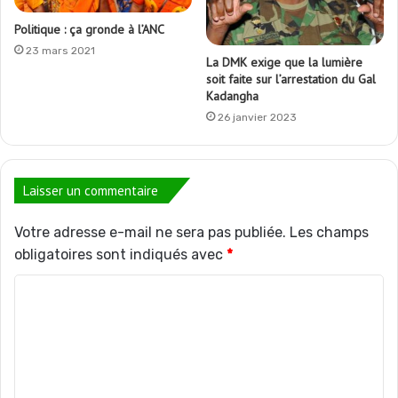
Politique : ça gronde à l’ANC
23 mars 2021
La DMK exige que la lumière
soit faite sur l’arrestation du Gal
Kadangha
26 janvier 2023
Laisser un commentaire
Votre adresse e-mail ne sera pas publiée.
Les champs
obligatoires sont indiqués avec
*
C
o
m
m
e