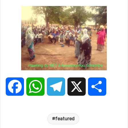
F
W
T
X
P
a
h
e
a
featured
c
a
l
r