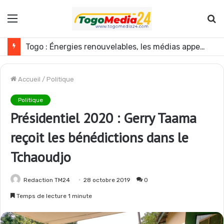
Menu
R
Mali : l’armée annonce une nouvelle opération contre les GAT près de Dagabory
Accueil
/
Politique
Politique
Présidentiel 2020 : Gerry Taama
reçoit les bénédictions dans le
Tchaoudjo
Redaction TM24
28 octobre 2019
0
Temps de lecture 1 minute