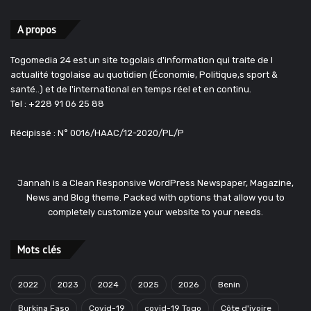
A propos
Togomedia 24 est un site togolais d'information qui traite de l
actualité togolaise au quotidien (Économie, Politique,s sport &
santé..) et de l'international en temps réel et en continu.
Tel : +228 91 06 25 88
Récipissé : N° 0016/HAAC/12-2020/PL/P
Jannah is a Clean Responsive WordPress Newspaper, Magazine,
News and Blog theme. Packed with options that allow you to
completely customize your website to your needs.
Mots clés
2022
2023
2024
2025
2026
Benin
Burkina Faso
Covid-19
covid-19 Togo
Côte d'ivoire