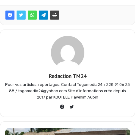
e
t
e
t
b
s
g
a
o
A
r
g
o
p
a
e
Redaction TM24
Pour vos articles, reportages, Contact Togomedia24 +228 91 06 25
k
p
m
r
88 / togomedia24@yahoo.com Site d'informations crée depuis
2017 par KOUTELE Pawinim Aubin
Twitter
Facebook