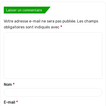
Laisser un commentaire
Votre adresse e-mail ne sera pas publiée.
Les champs
obligatoires sont indiqués avec
*
C
o
m
m
e
n
t
Nom
*
a
i
r
E-mail
*