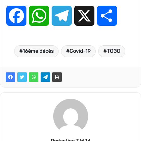
F
W
T
X
P
a
h
e
a
16ème décès
Covid-19
TOGO
c
a
l
r
e
t
e
t
b
s
g
a
o
A
r
g
o
p
a
e
Redaction TM24