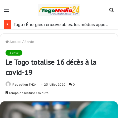
Menu
R
Togo : Énergies renouvelables, les médias appelés à devenir des acteurs du changement
Accueil
/
Sante
Sante
Le Togo totalise 16 décès à la
covid-19
Redaction TM24
23 juillet 2020
0
Temps de lecture 1 minute