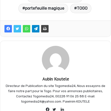
c
a
l
r
portefeuille magique
TOGO
e
t
e
t
b
s
g
a
o
A
r
g
o
p
a
e
Aubin Koutele
k
p
m
r
Directeur de Publication du site Togomedia24, Nous essayons de
faire notre part pour le Togo. Pour vos annonces publicitaires,
Contactez Togomedia24, 00228 91 06 25 88 E-mail:
togomedia24@yahoo.com. Pawinim KOUTELE
Linkedin