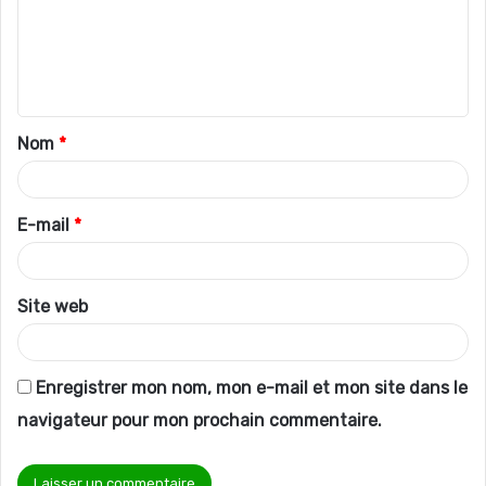
m
e
n
t
Nom
*
a
i
r
E-mail
*
e
*
Site web
Enregistrer mon nom, mon e-mail et mon site dans le
navigateur pour mon prochain commentaire.