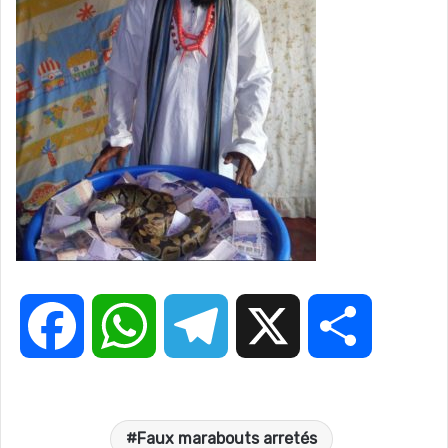
F
W
T
X
P
a
h
e
a
Faux marabouts arretés