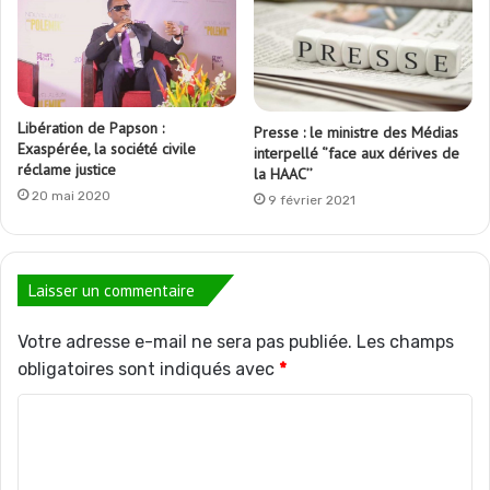
Libération de Papson :
Presse : le ministre des Médias
Exaspérée, la société civile
interpellé ‘’face aux dérives de
réclame justice
la HAAC’’
20 mai 2020
9 février 2021
Laisser un commentaire
Votre adresse e-mail ne sera pas publiée.
Les champs
obligatoires sont indiqués avec
*
C
o
m