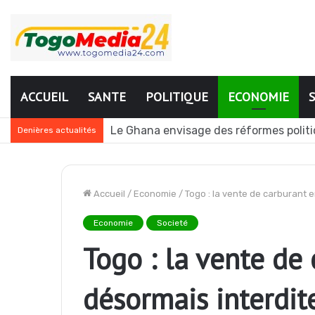
ACCUEIL
SANTE
POLITIQUE
ECONOMIE
Togo : plusieurs agents de l’administr
Denières actualités
Accueil
/
Economie
/
Togo : la vente de carburant 
Economie
Societé
Togo : la vente de
désormais interdit