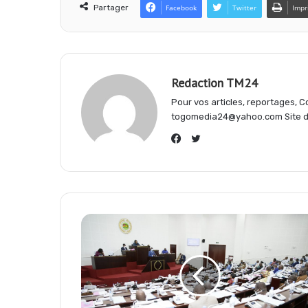
e
t
e
Partager
Facebook
Twitter
Impr
b
s
g
Redaction TM24
o
A
r
Pour vos articles, reportages,
togomedia24@yahoo.com Site d'
o
p
a
Twitter
Facebook
k
p
m