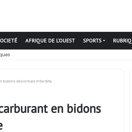
SOCIETÉ
AFRIQUE DE L’OUEST
SPORTS
RUBRIQ
ation publique révoqués
en bidons désormais interdite
 carburant en bidons
e