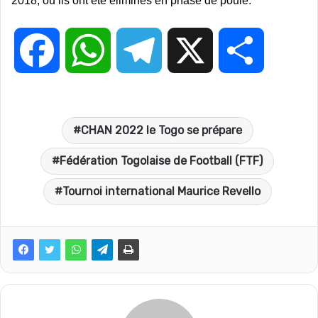
2018, où ils ont été éliminés en phase de poule.
F
W
T
X
P
a
h
e
a
CHAN 2022 le Togo se prépare
c
a
l
r
Fédération Togolaise de Football (FTF)
e
t
e
t
Tournoi international Maurice Revello
b
s
g
a
o
A
r
g