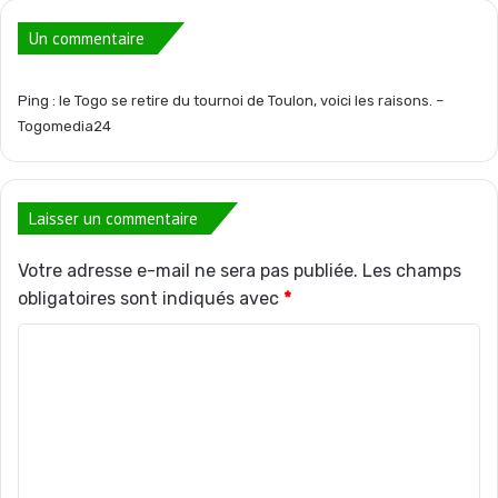
Un commentaire
Ping :
le Togo se retire du tournoi de Toulon, voici les raisons. –
Togomedia24
Laisser un commentaire
Votre adresse e-mail ne sera pas publiée.
Les champs
obligatoires sont indiqués avec
*
C
o
m
m
e