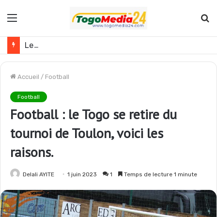
Menu
R
Le Ghana envisage des réformes politiques
Accueil
/
Football
Football
Football : le Togo se retire du
tournoi de Toulon, voici les
raisons.
Delali AYITE
1 juin 2023
1
Temps de lecture 1 minute