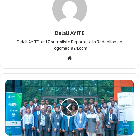
o
p
a
e
k
p
m
r
Delali AYITE
Delali AYITE, est Journaliste Reporter à la Rédaction de
Togomedia24.com
Website