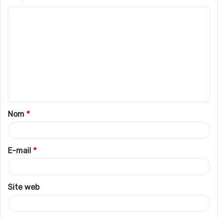
C
o
m
m
e
n
t
Nom
*
a
i
r
E-mail
*
e
*
Site web