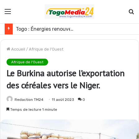
Menu
R
Togo : Énergies renouvelables, les médias appelés à devenir des acteurs du changement
Accueil
/
Afrique de l'Ouest
Afrique de l'Ouest
Le Burkina autorise l’exportation
des céréales vers le Niger.
Redaction TM24
11 août 2023
0
Temps de lecture 1 minute