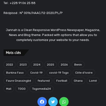
Tel : +228 91 06 25 88
Récipissé : N° 0016/HAAC/12-2020/PL/P
Jannah is a Clean Responsive WordPress Newspaper, Magazine,
News and Blog theme. Packed with options that allow you to
completely customize your website to your needs.
Mots clés
2022
2023
2024
2025
2026
Benin
Burkina Faso
Covid-19
covid-19 Togo
Côte d'ivoire
Faure Gnassingbé
featured
Football
Ghana
Lomé
Mali
TOGO
Togomedia24
Facebook
Twitter
WhatsApp