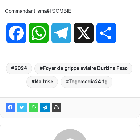
Commandant Ismaël SOMBIE.
F
W
T
X
P
a
h
e
a
2024
Foyer de grippe aviaire Burkina Faso
c
a
l
r
Maitrise
Togomedia24.tg
e
t
e
t
b
s
g
a
o
A
r
g