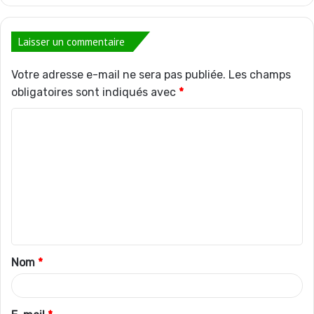
Laisser un commentaire
Votre adresse e-mail ne sera pas publiée.
Les champs
obligatoires sont indiqués avec
*
C
o
m
m
e
n
t
Nom
*
a
i
r