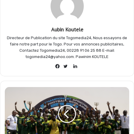
o
p
a
e
Aubin Koutele
k
p
m
r
Directeur de Publication du site Togomedia24, Nous essayons de
faire notre part pour le Togo. Pour vos annonces publicitaires,
Contactez Togomedia24, 00228 91 06 25 88 E-mail:
togomedia24@yahoo.com. Pawinim KOUTELE
Linkedin
Facebook
Twitter