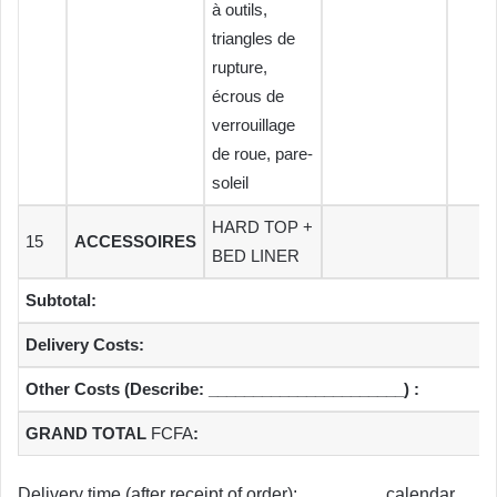
à outils,
triangles de
rupture,
écrous de
verrouillage
de roue, pare-
soleil
HARD TOP +
15
ACCESSOIRES
BED LINER
Subtotal:
Delivery Costs:
Other Costs (Describe: ______________________) :
GRAND TOTAL
FCFA
:
Delivery time (after receipt of order):
calendar