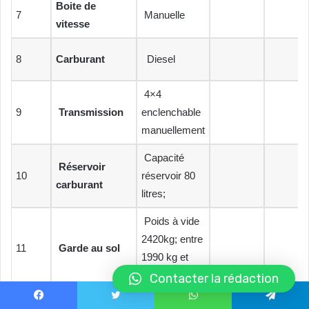
Boite de
7
Manuelle
vitesse
8
Carburant
Diesel
4×4
9
Transmission
enclenchable
manuellement
Capacité
Réservoir
10
réservoir 80
carburant
litres;
Poids à vide
2420kg; entre
11
Garde
au sol
1990 kg et
2090 kg
Contacter la rédaction
Non-CFCir
Facebook
Twitter
WhatsApp
Telegram