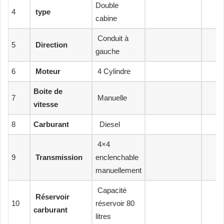
Double
4
type
cabine
Conduit à
5
Direction
gauche
6
Moteur
4 Cylindre
Boite de
7
Manuelle
vitesse
8
Carburant
Diesel
4×4
9
Transmission
enclenchable
manuellement
Capacité
Réservoir
10
réservoir 80
carburant
litres