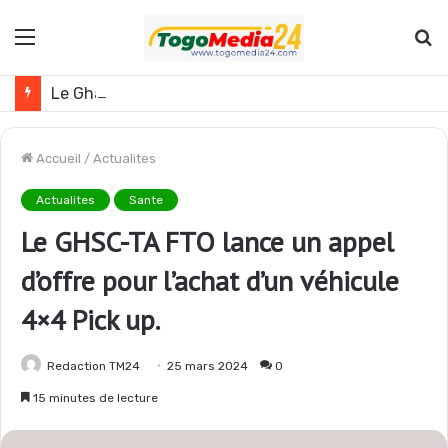
Menu
R
Le Ghana envisage des réformes politiques
Accueil
/
Actualites
Actualites
Sante
Le GHSC-TA FTO lance un appel
d’offre pour l’achat d’un véhicule
4×4 Pick up.
Redaction TM24
25 mars 2024
0
15 minutes de lecture