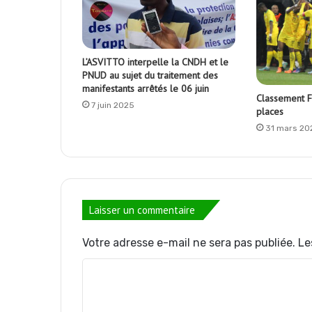
L’ASVITTO interpelle la CNDH et le
PNUD au sujet du traitement des
manifestants arrêtés le 06 juin
Classement F
7 juin 2025
places
31 mars 20
Laisser un commentaire
Votre adresse e-mail ne sera pas publiée.
Le
C
o
m