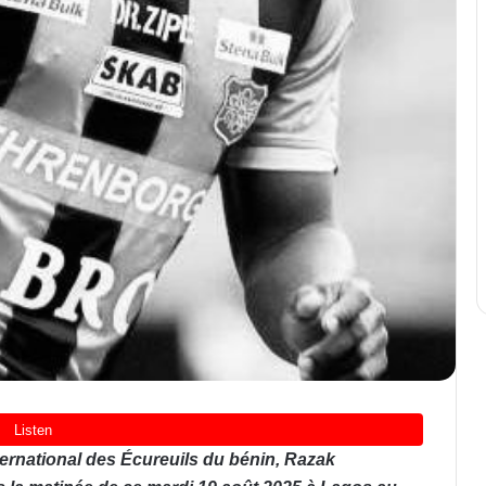
nternational des Écureuils du bénin, Razak