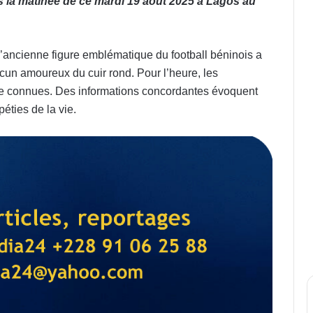
 la matinée de ce mardi 19 août 2025 à Lagos au
 l’ancienne figure emblématique du football béninois a
aucun amoureux du cuir rond. Pour l’heure, les
re connues. Des informations concordantes évoquent
éties de la vie.