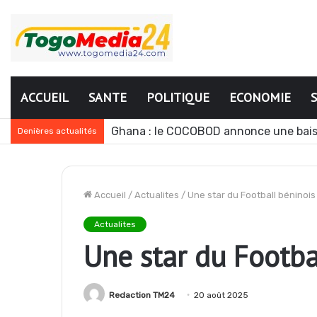
ACCUEIL
SANTE
POLITIQUE
ECONOMIE
Ghana : le COCOBOD annonce une bais
Denières actualités
Accueil
/
Actualites
/
Une star du Football béninois 
Actualites
Une star du Footbal
Redaction TM24
20 août 2025