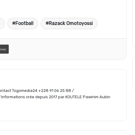
a
Football
Razack Omotoyossi
r
t
imer
a
g
 Contact Togomedia24 +228 91 06 25 88 /
informations crée depuis 2017 par KOUTELE Pawinim Aubin
e
r