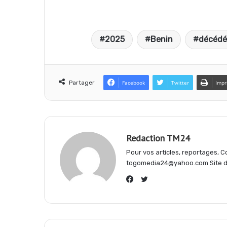
a
h
e
2025
Benin
décédé
c
a
l
e
t
e
Partager
Facebook
Twitter
Impr
b
s
g
Redaction TM24
o
A
r
Pour vos articles, reportages,
togomedia24@yahoo.com Site d'
o
p
a
Twitter
Facebook
k
p
m