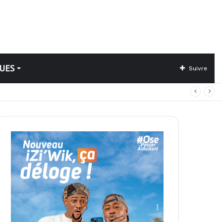
UES
Suivre