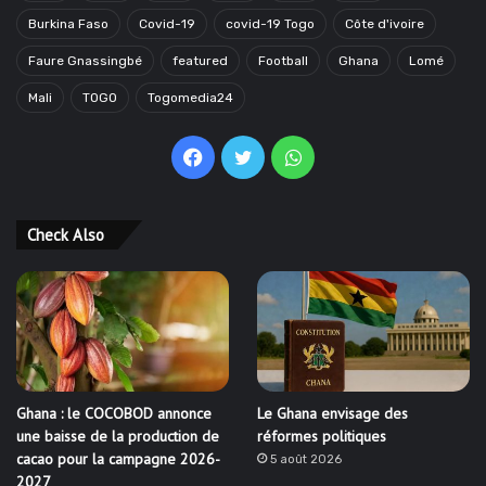
Burkina Faso
Covid-19
covid-19 Togo
Côte d'ivoire
Faure Gnassingbé
featured
Football
Ghana
Lomé
Mali
TOGO
Togomedia24
Facebook
Twitter
WhatsApp
Check Also
Ghana : le COCOBOD annonce
Le Ghana envisage des
une baisse de la production de
réformes politiques
cacao pour la campagne 2026-
5 août 2026
2027