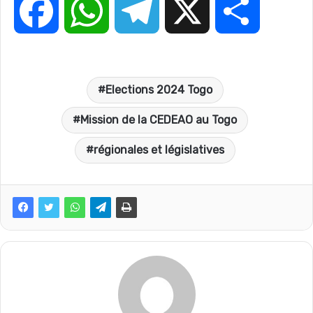
F
W
T
X
P
a
h
e
a
Elections 2024 Togo
c
a
l
r
Mission de la CEDEAO au Togo
e
t
e
t
régionales et législatives
b
s
g
a
o
A
r
g
o
p
a
e