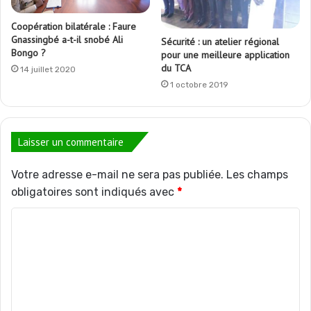
Coopération bilatérale : Faure
Gnassingbé a-t-il snobé Ali
Sécurité : un atelier régional
Bongo ?
pour une meilleure application
du TCA
14 juillet 2020
1 octobre 2019
Laisser un commentaire
Votre adresse e-mail ne sera pas publiée.
Les champs
obligatoires sont indiqués avec
*
C
o
m
m
e