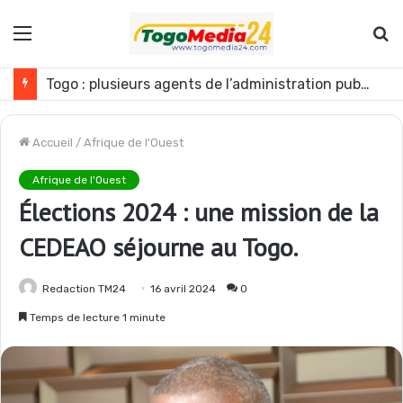
Menu
R
Togo : plusieurs agents de l’administration publique révoqués
Accueil
/
Afrique de l'Ouest
Afrique de l'Ouest
Élections 2024 : une mission de la
CEDEAO séjourne au Togo.
Redaction TM24
16 avril 2024
0
Temps de lecture 1 minute