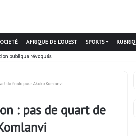
SOCIETÉ
AFRIQUE DE L’OUEST
SPORTS
RUBRIQ
dias appelés à devenir des acteurs du changement
uart de finale pour Akoko Komlanvi
ron : pas de quart de
 Komlanvi