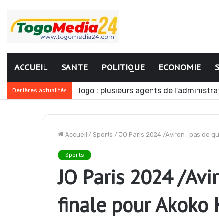
ACCUEIL
SANTE
POLITIQUE
ECONOMIE
Togo : Énergies renouvelables, les mé
Denières actualités
Accueil
/
Sports
/
JO Paris 2024 /Aviron : pas de q
Sports
JO Paris 2024 /Avi
finale pour Akoko