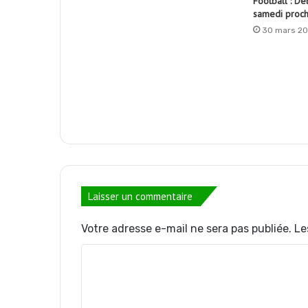
Football : D
samedi proch
30 mars 20
Laisser un commentaire
Votre adresse e-mail ne sera pas publiée.
Le
C
o
m