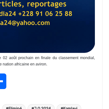
le 02 août prochain en finale du classement mondial,
 nation africaine en aviron.
P
a
Eliminé
J O 2024
Komlavi