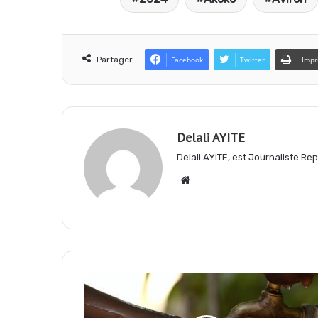
c
a
l
e
t
e
Partager
Facebook
Twitter
Impr
b
s
g
Delali AYITE
o
A
r
Delali AYITE, est Journaliste R
Website
o
p
a
k
p
m