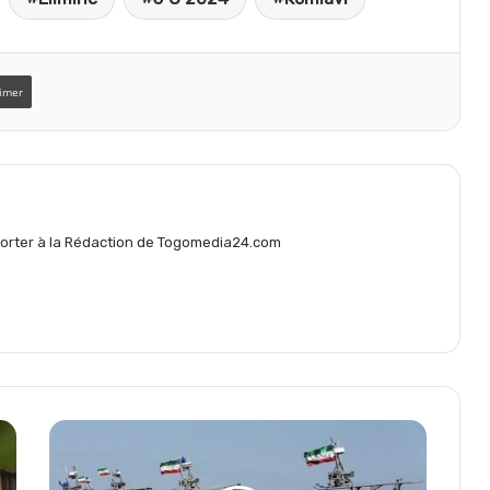
r
t
imer
a
g
eporter à la Rédaction de Togomedia24.com
e
r