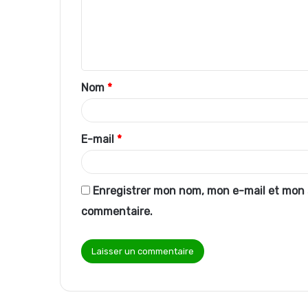
m
e
n
t
Nom
*
a
i
r
E-mail
*
e
*
Enregistrer mon nom, mon e-mail et mon 
commentaire.