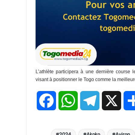
L’athlète participera à une dernière course 
visant à positionner le Togo comme la meilleure
F
W
T
X
a
h
e
2024
Akoko
Aviron