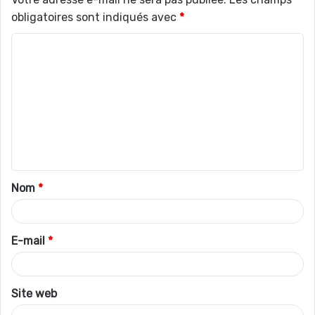
obligatoires sont indiqués avec
*
C
o
m
m
e
n
t
Nom
*
a
i
r
E-mail
*
e
*
Site web