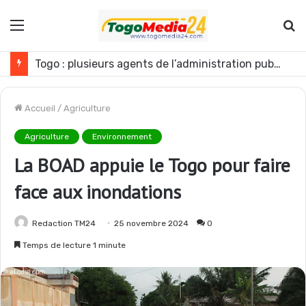
Menu
R
Togo : Énergies renouvelables, les médias appelés à devenir des acteurs du changement
Accueil
/
Agriculture
Agriculture
Environnement
La BOAD appuie le Togo pour faire
face aux inondations
Redaction TM24
25 novembre 2024
0
Temps de lecture 1 minute