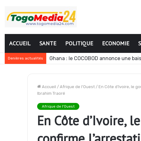
ACCUEIL
SANTE
POLITIQUE
ECONOMIE
Ghana : le COCOBOD annonce une bais
Denières actualités
Accueil
/
Afrique de l'Ouest
/
En Côte d’Ivoire, le g
Ibrahim Traoré
Afrique de l'Ouest
En Côte d’Ivoire, 
confirme l’arrestat