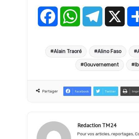
F
W
T
X
a
h
e
Alain Traoré
Alino Faso
c
a
l
Gouvernement
I
e
t
e
Partager
Facebook
Twitter
Impr
b
s
g
o
A
r
Redaction TM24
Pour vos articles, reportages,
o
p
a