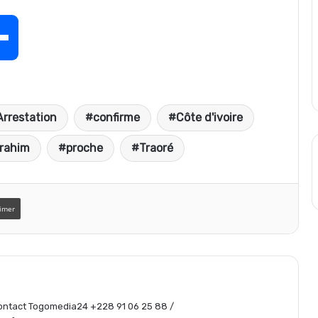
P
a
Arrestation
confirme
Côte d'ivoire
r
brahim
proche
Traoré
t
imer
a
g
 Contact Togomedia24 +228 91 06 25 88 /
e