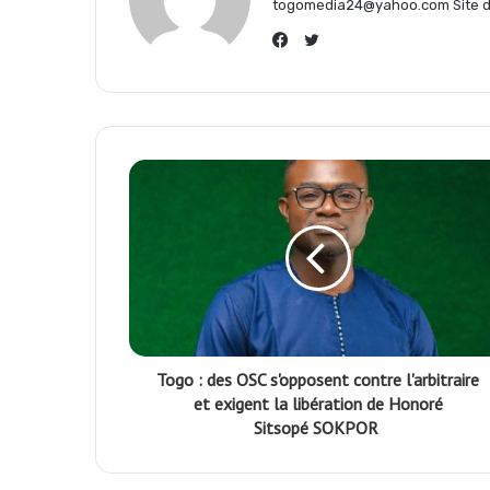
togomedia24@yahoo.com Site d'
Twitter
k
p
m
Facebook
Togo : des OSC s'opposent contre l'arbitraire
et exigent la libération de Honoré
Sitsopé SOKPOR