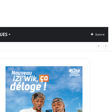
UES
Suivre