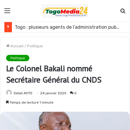
Menu
R
Togo : Énergies renouvelables, les médias appelés à devenir des acteurs du changement
Accueil
/
Politique
Politique
Le Colonel Bakali nommé
Secrétaire Général du CNDS
Delali AYITE
24 janvier 2025
0
Temps de lecture 1 minute