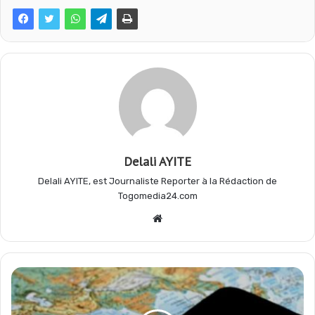
o
A
r
g
o
p
a
e
k
p
m
r
Delali AYITE
Delali AYITE, est Journaliste Reporter à la Rédaction de
Togomedia24.com
Website