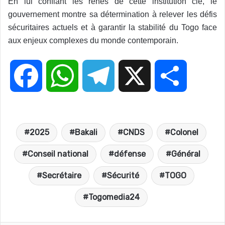
En lui confiant les rênes de cette institution clé, le
gouvernement montre sa détermination à relever les défis
sécuritaires actuels et à garantir la stabilité du Togo face
aux enjeux complexes du monde contemporain.
F
W
T
X
P
a
h
e
a
2025
Bakali
CNDS
Colonel
c
a
l
r
Conseil national
défense
Général
e
t
e
t
Secrétaire
Sécurité
TOGO
Togomedia24
b
s
g
a