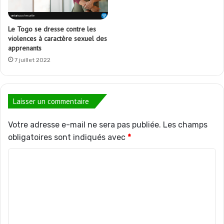
Le Togo se dresse contre les
violences à caractère sexuel des
apprenants
7 juillet 2022
Laisser un commentaire
Votre adresse e-mail ne sera pas publiée.
Les champs
obligatoires sont indiqués avec
*
C
o
m
m
e