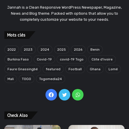
Jannah is a Clean Responsive WordPress Newspaper, Magazine,
News and Blog theme. Packed with options that allow you to
completely customize your website to your needs.
Mots clés
2022
2023
2024
2025
2026
Benin
Burkina Faso
Covid-19
covid-19 Togo
Côte d'ivoire
Faure Gnassingbé
featured
Football
Ghana
Lomé
Mali
TOGO
Togomedia24
Facebook
Twitter
WhatsApp
Check Also