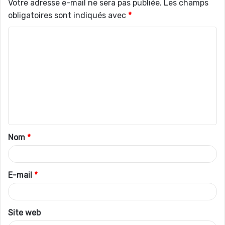
Votre adresse e-mail ne sera pas publiée.
Les champs
obligatoires sont indiqués avec
*
C
o
m
m
e
n
t
Nom
*
a
i
r
E-mail
*
e
*
Site web