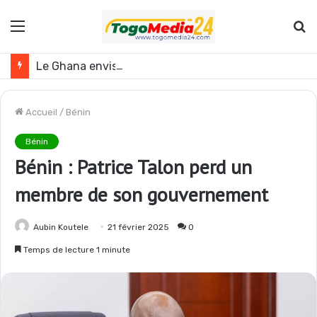
Menu
R
Le Ghana envisage des réformes politiques
Accueil
/
Bénin
Bénin
Bénin : Patrice Talon perd un
membre de son gouvernement
Aubin Koutele
21 février 2025
0
Temps de lecture 1 minute