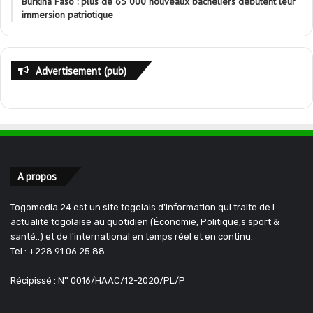
Burkina Faso : plus de 65 000 nouveaux bacheliers débutent leur
immersion patriotique
Advertisement (pub)
A propos
Togomedia 24 est un site togolais d'information qui traite de l
actualité togolaise au quotidien (Économie, Politique,s sport &
santé..) et de l'international en temps réel et en continu.
Tel : +228 91 06 25 88
Récipissé : N° 0016/HAAC/12-2020/PL/P