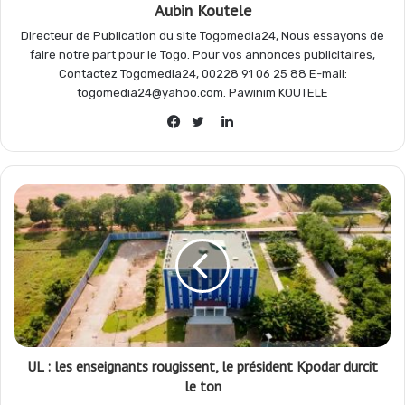
Aubin Koutele
k
p
m
r
Directeur de Publication du site Togomedia24, Nous essayons de
faire notre part pour le Togo. Pour vos annonces publicitaires,
Contactez Togomedia24, 00228 91 06 25 88 E-mail:
togomedia24@yahoo.com. Pawinim KOUTELE
Linkedin
Facebook
Twitter
UL : les enseignants rougissent, le président Kpodar durcit
le ton