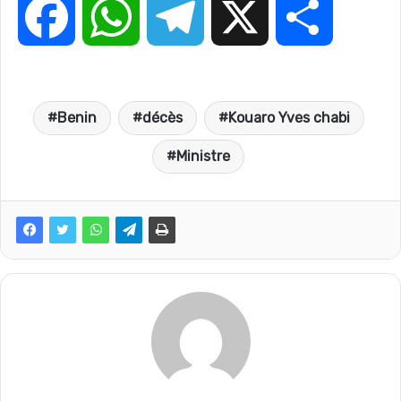
F
W
T
X
P
a
h
e
a
Benin
décès
Kouaro Yves chabi
c
a
l
r
Ministre
e
t
e
t
b
s
g
a
o
A
r
g
o
p
a
e