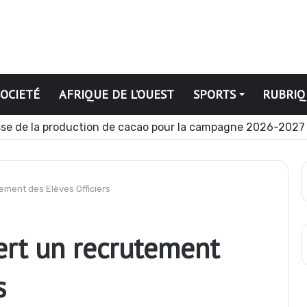
SOCIETÉ
AFRIQUE DE L’OUEST
SPORTS
RUBRIQ
iques
tement des Elèves Officiers
vert un recrutement
s