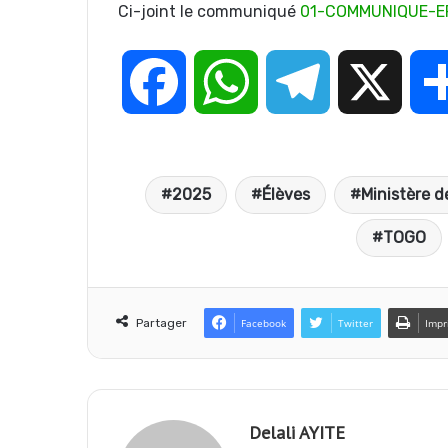
Ci-joint le communiqué
01-COMMUNIQUE-E
F
W
T
X
a
h
e
2025
Élèves
Ministère d
c
a
l
TOGO
e
t
e
Partager
Facebook
Twitter
Impr
b
s
g
o
A
r
Delali AYITE