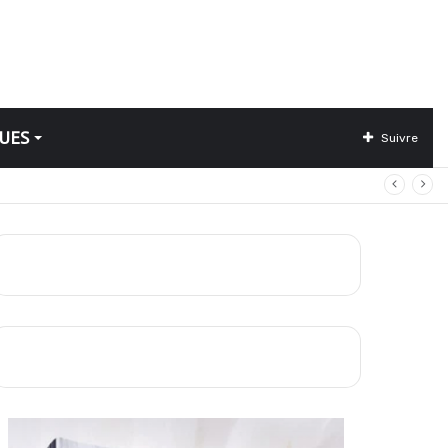
UES
Suivre