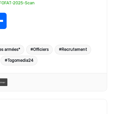
FOFAT-2025-Scan
P
a
es armées*
Officiers
Recrutement
r
Togomedia24
t
imer
a
g