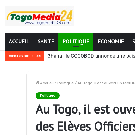
ACCUEIL
SANTE
POLITIQUE
ECONOMIE
Le Ghana envisage des réformes polit
Denières actualités
Accueil
/
Politique
/
Au Togo, il est ouvert un recru
Politique
Au Togo, il est ou
des Elèves Officier