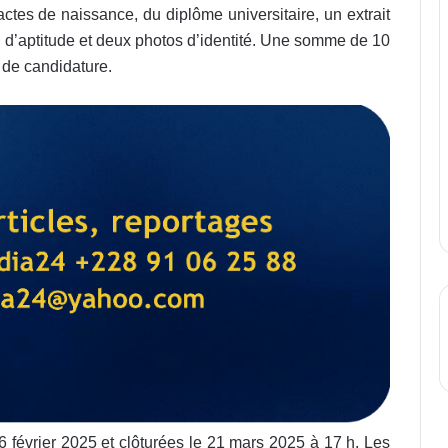
ctes de naissance, du diplôme universitaire, un extrait
cal d’aptitude et deux photos d’identité. Une somme de 10
 de candidature.
6 février 2025 et clôturées le 21 mars 2025 à 17 h. Les