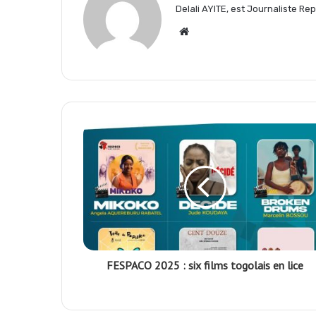
Delali AYITE, est Journaliste R
o
p
a
Website
k
p
m
FESPACO 2025 : six films togolais en lice