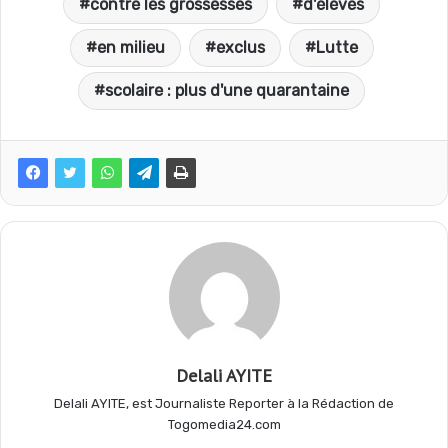
contre les grossesses
d'élèves
c
a
l
r
en milieu
exclus
Lutte
e
t
e
t
scolaire : plus d'une quarantaine
b
s
g
a
o
A
r
g
o
p
a
e
k
p
m
r
Delali AYITE
Delali AYITE, est Journaliste Reporter à la Rédaction de
Togomedia24.com