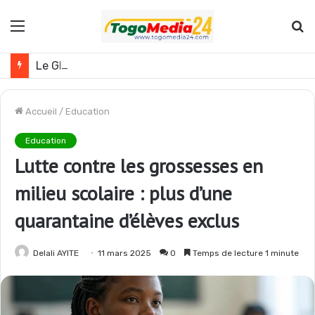
Menu
R
Le Ghana envisage des réformes politiques
Accueil
/
Education
Education
Lutte contre les grossesses en
milieu scolaire : plus d’une
quarantaine d’élèves exclus
Delali AYITE
11 mars 2025
0
Temps de lecture 1 minute