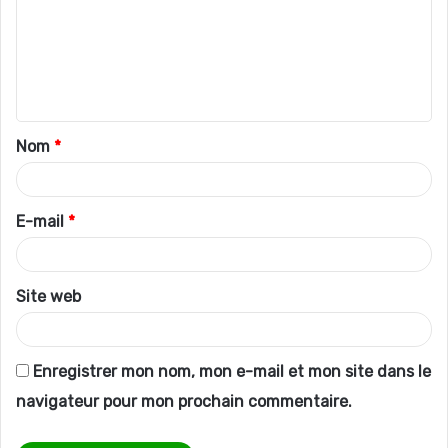
m
m
e
n
t
Nom
*
a
i
r
E-mail
*
e
*
Site web
Enregistrer mon nom, mon e-mail et mon site dans le
navigateur pour mon prochain commentaire.