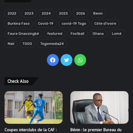
2022
2023
2024
2025
2026
Benin
Burkina Faso
Covid-19
covid-19 Togo
Côte d'ivoire
Faure Gnassingbé
featured
Football
Ghana
Lomé
Mali
TOGO
Togomedia24
Facebook
Twitter
WhatsApp
Check Also
Coupes interclubs de la CAF :
Bénin : le premier Bureau du