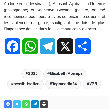
Abdou Kérim (dessinateur), Mensanh Ayaba Lina Florence
(photographe) et Segbeaya Giovanni (peintre) ont été
récompensés pour leurs œuvres dénonçant le sexisme et
les violences de genre, soulignant une fois de plus
l’importance de l’art dans la lutte contre ces violences.
F
W
T
X
P
a
h
e
a
2025
Elisabeth Apampa
c
a
l
r
sensibilisation
Togomedia24
VGB
e
t
e
t
b
s
g
a