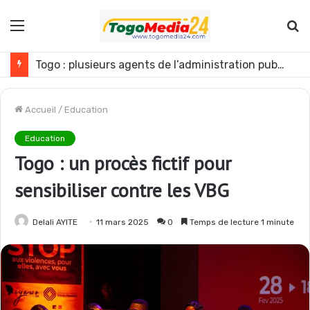
Menu
R
Togo : Énergies renouvelables, les médias appelés à devenir des acteurs du changement
Accueil
/
Education
Education
Togo : un procès fictif pour
sensibiliser contre les VBG
Delali AYITE
11 mars 2025
0
Temps de lecture 1 minute