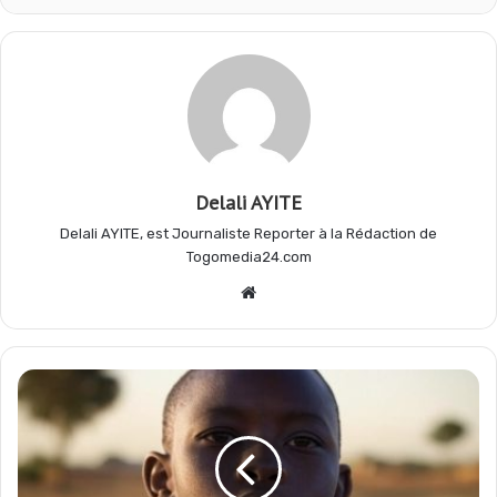
o
A
r
g
o
p
a
e
Delali AYITE
k
p
m
r
Delali AYITE, est Journaliste Reporter à la Rédaction de
Togomedia24.com
Website