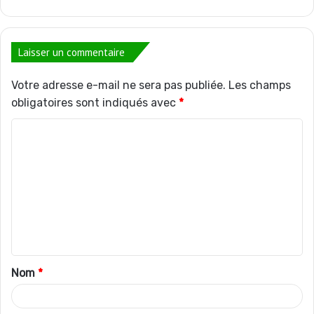
Laisser un commentaire
Votre adresse e-mail ne sera pas publiée.
Les champs
obligatoires sont indiqués avec
*
C
o
m
m
e
n
t
Nom
*
a
i