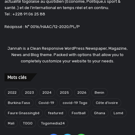
actualité togolaise au quotidien (Économie, Politique,s sport &
santé..) et de l'international en temps réel et en continu.
Tel : +228 91 06 25 88
Récipissé : N° 0016/HAAC/12-2020/PL/P
Jannah is a Clean Responsive WordPress Newspaper, Magazine,
News and Blog theme. Packed with options that allow you to
completely customize your website to your needs.
Mots clés
2022
2023
2024
2025
2026
Benin
Burkina Faso
Covid-19
covid-19 Togo
Côte d'ivoire
Faure Gnassingbé
featured
Football
Ghana
Lomé
Mali
TOGO
Togomedia24