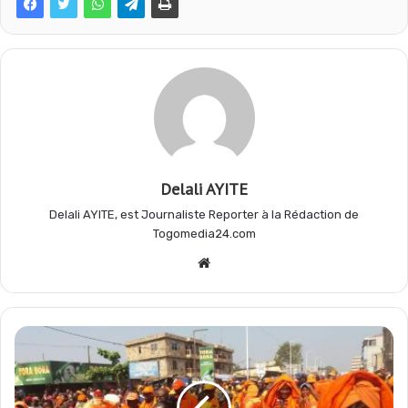
o
A
r
g
o
p
a
e
k
p
m
r
Delali AYITE
Delali AYITE, est Journaliste Reporter à la Rédaction de
Togomedia24.com
Website