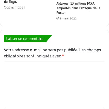
du Togo.
Aklakou : 13 millions FCFA
22 avril 2024
emportés dans l’attaque de la
Poste
1 mars 2022
Laisser un commentaire
Votre adresse e-mail ne sera pas publiée.
Les champs
obligatoires sont indiqués avec
*
C
o
m
m
e
n
t