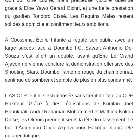
Gomido. Une courte, mais précieuse victoire obtenue
grâce à Efoe Yawo Gérard Etchri, et une belle prestation
du gardien Tondoro Cissé. Les Requins Mâles restent
solides à domicile et confirment leurs ambitions.
À Gbossime, Étoile Filante a régalé son public avec un
large succès face à Doumbé FC. Savant Anthonio De-
Souza s’est offert un doublé, avant qu’Éric Le Grand
Ajavon ne vienne conclure la démonstration offensive des
Shooting Stars. Doumbé, lanterne rouge du championnat,
continue de sombrer et semble de plus en plus condamné.
L’AS OTR, enfin, s’est imposée sans trembler face au CDF
Haknour. Grâce à des réalisations de Komlan Joël
Hounkpati, Abdul Rahaman Mohammed et Mathieu Kokou
Dotse, les Oterois prennent seuls la tête du classement. Le
but d’Adigninou Coco Akpovi pour Haknour n’aura été
qu’anecdotique.