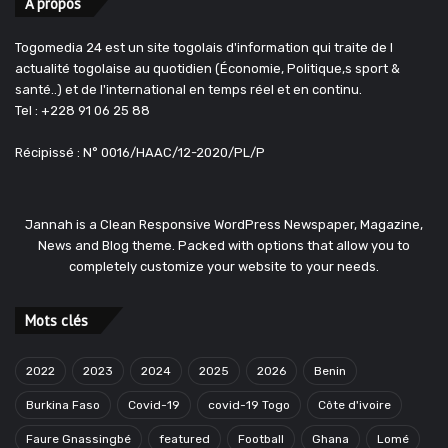
A propos
Togomedia 24 est un site togolais d'information qui traite de l
actualité togolaise au quotidien (Économie, Politique,s sport &
santé..) et de l'international en temps réel et en continu.
Tel : +228 91 06 25 88
Récipissé : N° 0016/HAAC/12-2020/PL/P
Jannah is a Clean Responsive WordPress Newspaper, Magazine,
News and Blog theme. Packed with options that allow you to
completely customize your website to your needs.
Mots clés
2022
2023
2024
2025
2026
Benin
Burkina Faso
Covid-19
covid-19 Togo
Côte d'ivoire
Faure Gnassingbé
featured
Football
Ghana
Lomé