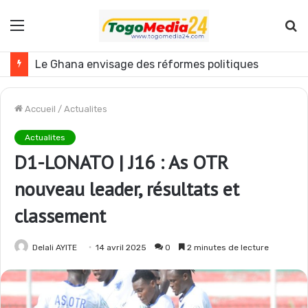
Menu
R
Togo : plusieurs agents de l’administration publique révoqués
Accueil
/
Actualites
Actualites
D1-LONATO | J16 : As OTR
nouveau leader, résultats et
classement
Delali AYITE
14 avril 2025
0
2 minutes de lecture