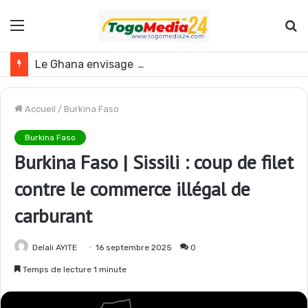
Menu
R
Le Ghana envisage des réformes politiques
Accueil
/
Burkina Faso
Burkina Faso
Burkina Faso | Sissili : coup de filet
contre le commerce illégal de
carburant
Delali AYITE
16 septembre 2025
0
Temps de lecture 1 minute