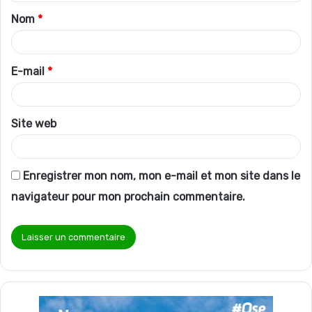
t
Nom
*
a
i
r
E-mail
*
e
*
Site web
Enregistrer mon nom, mon e-mail et mon site dans le
navigateur pour mon prochain commentaire.