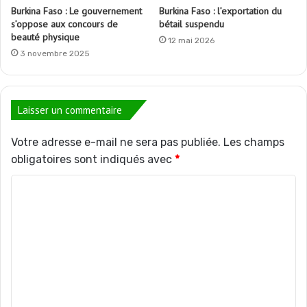
Burkina Faso : Le gouvernement
Burkina Faso : l’exportation du
s’oppose aux concours de
bétail suspendu
beauté physique
12 mai 2026
3 novembre 2025
Laisser un commentaire
Votre adresse e-mail ne sera pas publiée.
Les champs
obligatoires sont indiqués avec
*
C
o
m
m
e
n