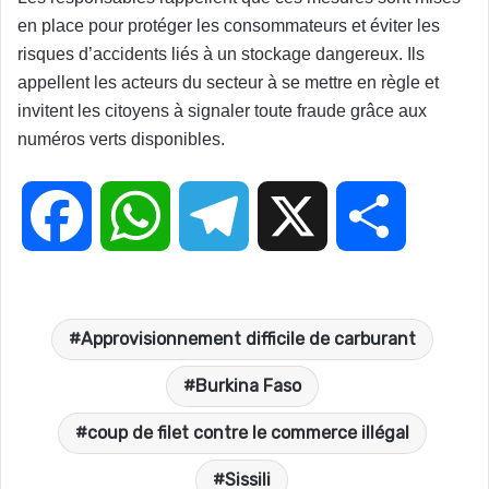
en place pour protéger les consommateurs et éviter les
risques d’accidents liés à un stockage dangereux. Ils
appellent les acteurs du secteur à se mettre en règle et
invitent les citoyens à signaler toute fraude grâce aux
numéros verts disponibles.
F
W
T
X
P
a
h
e
a
Approvisionnement difficile de carburant
c
a
l
r
Burkina Faso
e
t
e
t
coup de filet contre le commerce illégal
Sissili