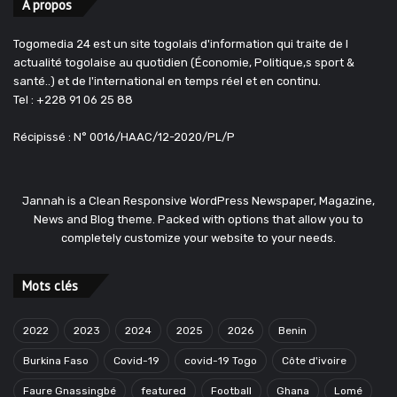
A propos
Togomedia 24 est un site togolais d'information qui traite de l
actualité togolaise au quotidien (Économie, Politique,s sport &
santé..) et de l'international en temps réel et en continu.
Tel : +228 91 06 25 88
Récipissé : N° 0016/HAAC/12-2020/PL/P
Jannah is a Clean Responsive WordPress Newspaper, Magazine,
News and Blog theme. Packed with options that allow you to
completely customize your website to your needs.
Mots clés
2022
2023
2024
2025
2026
Benin
Burkina Faso
Covid-19
covid-19 Togo
Côte d'ivoire
Faure Gnassingbé
featured
Football
Ghana
Lomé