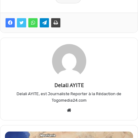
b
s
g
a
o
A
r
g
o
p
a
e
k
p
m
r
Delali AYITE
Delali AYITE, est Journaliste Reporter à la Rédaction de
Togomedia24.com
Website