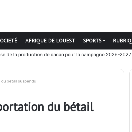
SOCIETÉ
AFRIQUE DE L’OUEST
SPORTS
RUBRIQ
iques
on du bétail suspendu
portation du bétail