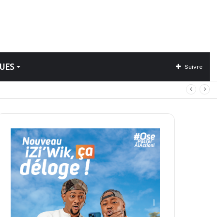
UES
Suivre