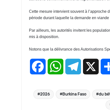
Cette mesure intervient souvent à l’approche 
période durant laquelle la demande en viande 
Par ailleurs, les autorités invitent les populat
mis à disposition.
Notons que la délivrance des Autorisations Sp
F
W
T
X
a
h
e
2026
Burkina Faso
du bé
c
a
l