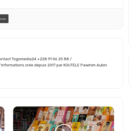
t
imer
a
g
 Contact Togomedia24 +228 91 06 25 88 /
e
informations crée depuis 2017 par KOUTELE Pawinim Aubin
r