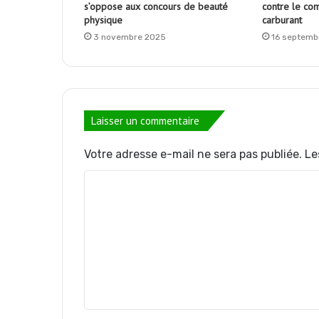
s’oppose aux concours de beauté
contre le co
physique
carburant
3 novembre 2025
16 septemb
Laisser un commentaire
Votre adresse e-mail ne sera pas publiée.
Le
C
o
m
m
e
n
t