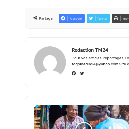
e
t
e
Partager
Facebook
Twitter
Impr
b
s
g
o
A
r
Redaction TM24
Pour vos articles, reportages,
o
p
a
togomedia24@yahoo.com Site d'
Twitter
k
p
m
Facebook