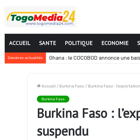
ACCUEIL
SANTE
POLITIQUE
ECONOMIE
Le Ghana envisage des réformes polit
Denières actualités
Accueil
/
Burkina Faso
/
Burkina Faso : l’exportati
Burkina Faso
Burkina Faso : l’ex
suspendu