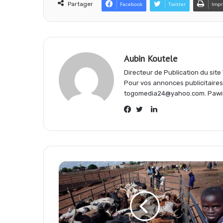
e
t
e
Partager
Facebook
Twitter
Impr
b
s
g
Aubin Koutele
o
A
r
Directeur de Publication du sit
Pour vos annonces publicitaire
togomedia24@yahoo.com. Pawi
o
p
a
Linkedin
Facebook
Twitter
k
p
m