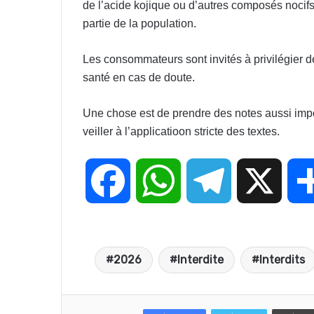
de l’acide kojique ou d’autres composés nocifs
partie de la population.
Les consommateurs sont invités à privilégier de
santé en cas de doute.
Une chose est de prendre des notes aussi impor
veiller à l’applicatioon stricte des textes.
F
W
T
X
a
h
e
2026
Interdite
Interdits
c
a
l