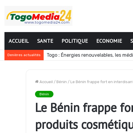
ACCUEIL
SANTE
POLITIQUE
ECONOMIE
Mali : l’armée annonce une nouvelle o
Denières actualités
Accueil
/
Bénin
/
Le Bénin frappe fort en interdisa
Bénin
Le Bénin frappe for
produits cosmétiq