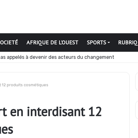
SOCIETÉ
AFRIQUE DE L’OUEST
SPORTS
RUBRIQ
pération contre les GAT près de Dagabory
nt 12 produits cosmétiques
t en interdisant 12
ues