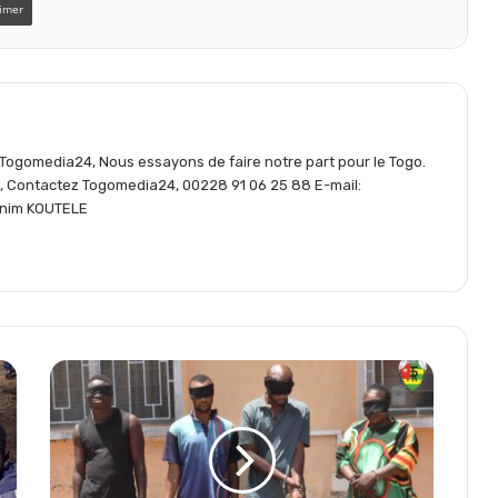
t
imer
a
g
e Togomedia24, Nous essayons de faire notre part pour le Togo.
s, Contactez Togomedia24, 00228 91 06 25 88 E-mail:
nim KOUTELE
e
r