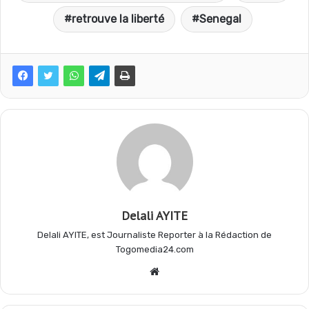
retrouve la liberté
Senegal
e
t
e
t
b
s
g
a
o
A
r
g
o
p
a
e
Delali AYITE
k
p
m
r
Delali AYITE, est Journaliste Reporter à la Rédaction de
Togomedia24.com
Website