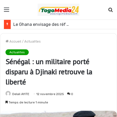
Menu
R
Le Ghana envisage des réformes politiques
Accueil
/
Actualites
Actualites
Sénégal : un militaire porté
disparu à Djinaki retrouve la
liberté
Delali AYITE
12 novembre 2025
0
Temps de lecture 1 minute