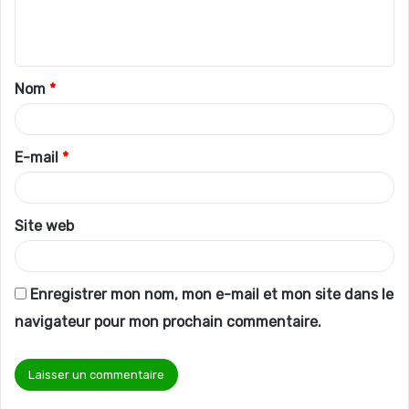
e
n
t
Nom
*
a
i
r
E-mail
*
e
*
Site web
Enregistrer mon nom, mon e-mail et mon site dans le
navigateur pour mon prochain commentaire.