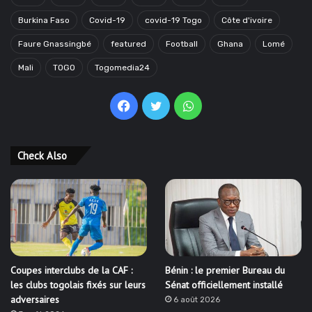
Burkina Faso
Covid-19
covid-19 Togo
Côte d'ivoire
Faure Gnassingbé
featured
Football
Ghana
Lomé
Mali
TOGO
Togomedia24
Facebook
Twitter
WhatsApp
Check Also
Coupes interclubs de la CAF :
Bénin : le premier Bureau du
les clubs togolais fixés sur leurs
Sénat officiellement installé
adversaires
6 août 2026