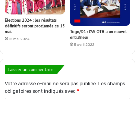
Élections 2024 : les résultats
définitifs seront proclamés ce 13
Togo/D1 : l’AS OTR a un nouvel
mai.
entraîneur
12 mai 2024
5 avril 2022
Laisser un commentaire
Votre adresse e-mail ne sera pas publiée.
Les champs
obligatoires sont indiqués avec
*
C
o
m
m