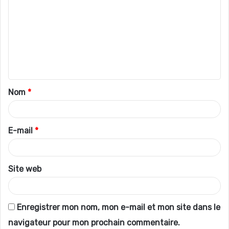
o
m
m
e
n
t
Nom
*
a
i
r
E-mail
*
e
*
Site web
Enregistrer mon nom, mon e-mail et mon site dans le
navigateur pour mon prochain commentaire.