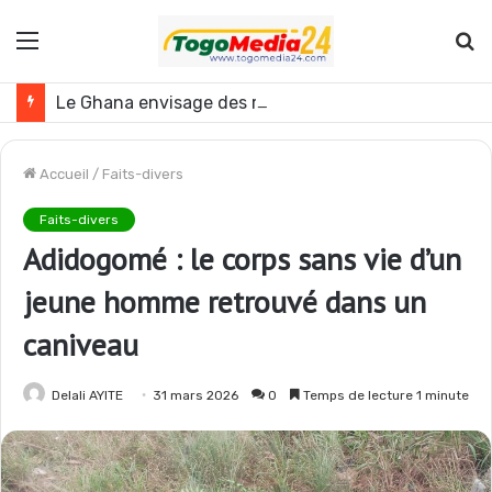
Menu
R
Le Ghana envisage des réformes politiques
Accueil
/
Faits-divers
Faits-divers
Adidogomé : le corps sans vie d’un
jeune homme retrouvé dans un
caniveau
Delali AYITE
31 mars 2026
0
Temps de lecture 1 minute