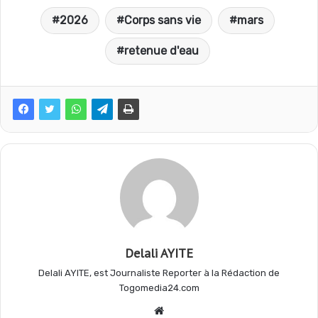
2026
Corps sans vie
mars
c
a
l
r
retenue d'eau
e
t
e
t
b
s
g
a
o
A
r
g
o
p
a
e
Delali AYITE
k
p
m
r
Delali AYITE, est Journaliste Reporter à la Rédaction de
Togomedia24.com
Website