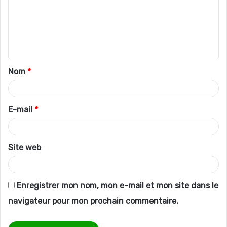
m
e
n
t
Nom
*
a
i
r
E-mail
*
e
*
Site web
Enregistrer mon nom, mon e-mail et mon site dans le
navigateur pour mon prochain commentaire.