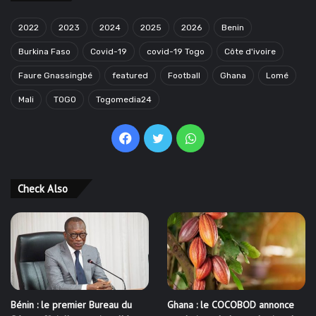
2022
2023
2024
2025
2026
Benin
Burkina Faso
Covid-19
covid-19 Togo
Côte d'ivoire
Faure Gnassingbé
featured
Football
Ghana
Lomé
Mali
TOGO
Togomedia24
Facebook
Twitter
WhatsApp
Check Also
Bénin : le premier Bureau du
Ghana : le COCOBOD annonce