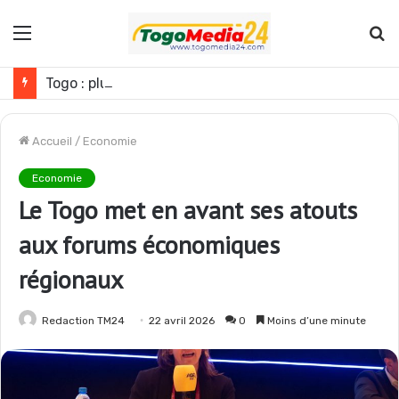
Menu
R
Togo : plusieurs agents de l’administration publique révoqués
Accueil
/
Economie
Economie
Le Togo met en avant ses atouts
aux forums économiques
régionaux
Redaction TM24
22 avril 2026
0
Moins d’une minute