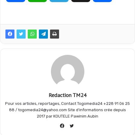
a
h
e
a
c
a
l
r
e
t
e
t
b
s
g
a
o
A
r
g
Redaction TM24
Pour vos articles, reportages, Contact Togomedia24 +228 91 06 25
o
p
a
e
88 / togomedia24@yahoo.com Site d'informations crée depuis
2017 par KOUTELE Pawinim Aubin
Twitter
k
p
m
r
Facebook