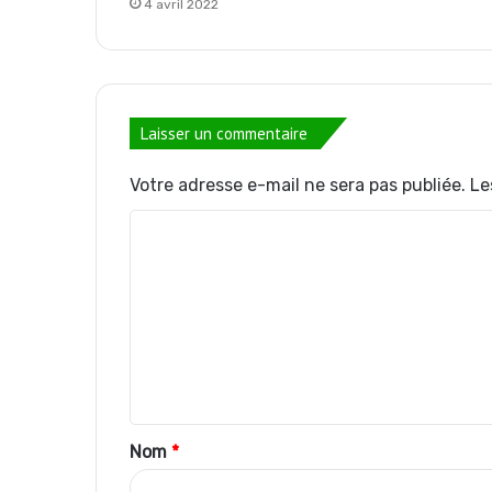
4 avril 2022
Laisser un commentaire
Votre adresse e-mail ne sera pas publiée.
Le
C
o
m
m
e
n
t
Nom
*
a
i