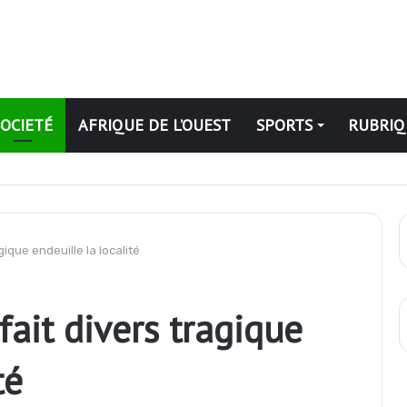
SOCIETÉ
AFRIQUE DE L’OUEST
SPORTS
RUBRIQ
iques
gique endeuille la localité
fait divers tragique
té