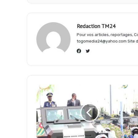
e
t
e
Redaction TM24
b
s
g
Pour vos articles, reportages,
togomedia24@yahoo.com Site d'
o
A
r
Twitter
Facebook
o
p
a
k
p
m