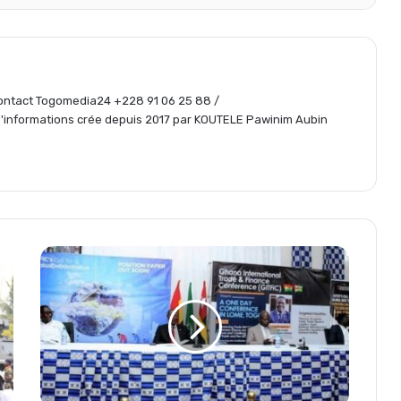
t
a
 Contact Togomedia24 +228 91 06 25 88 /
informations crée depuis 2017 par KOUTELE Pawinim Aubin
g
e
r