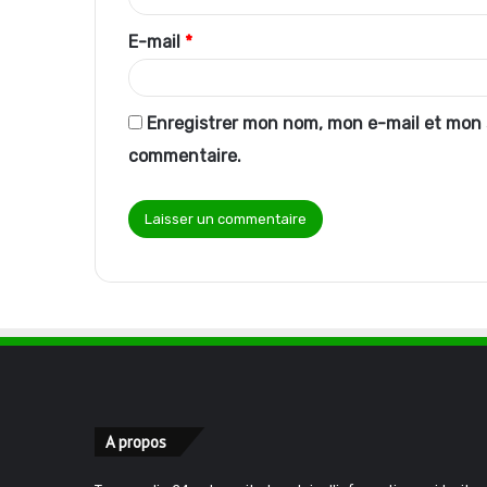
r
E-mail
*
e
*
Enregistrer mon nom, mon e-mail et mon 
commentaire.
A propos