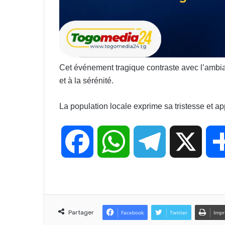
Cet événement tragique contraste avec l’ambian
et à la sérénité.
La population locale exprime sa tristesse et app
F
W
T
X
a
h
e
c
a
l
Partager
Facebook
Twitter
Impr