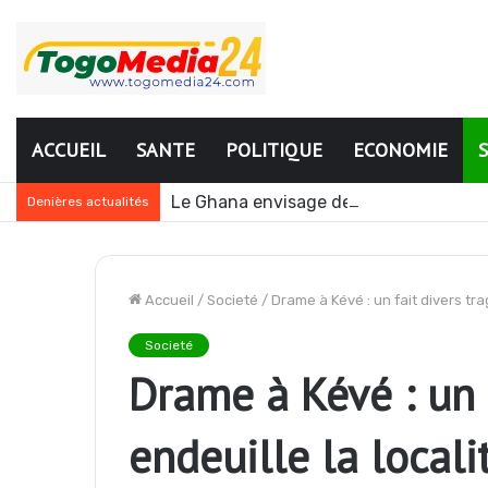
ACCUEIL
SANTE
POLITIQUE
ECONOMIE
Le Ghana envisage des réformes polit
Denières actualités
Accueil
/
Societé
/
Drame à Kévé : un fait divers tra
Societé
Drame à Kévé : un 
endeuille la locali