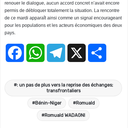
renouer le dialogue, aucun accord concret n’avait encore
permis de débloquer totalement la situation. La rencontre
de ce mardi apparaît ainsi comme un signal encourageant
pour les populations et les acteurs économiques des deux
pays.
F
W
T
X
P
a
h
e
a
: un pas de plus vers la reprise des échanges;
c
a
l
r
transfrontaliers
Bénin-Niger
Romuald
e
t
e
t
Romuald WADAGNI
b
s
g
a