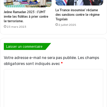
La ‘France insoumise’ réclame
Jeûne Ramadan 2023 : l’UMT
des sanctions contre le régime
invite les fidèles à prier contre
Togolais
le terrorisme.
2 juillet 2025
23 mars 2023
Laisser un commentaire
Votre adresse e-mail ne sera pas publiée.
Les champs
obligatoires sont indiqués avec
*
C
o
m
m
e