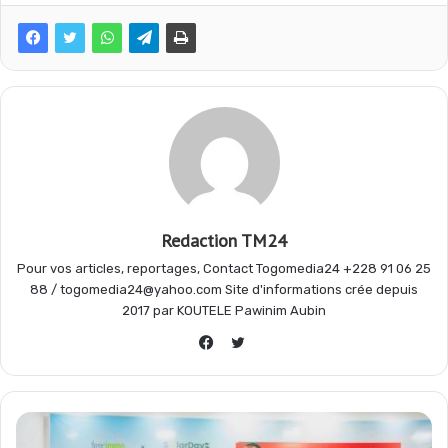
o
A
r
g
o
p
a
e
k
p
m
r
Redaction TM24
Pour vos articles, reportages, Contact Togomedia24 +228 91 06 25
88 / togomedia24@yahoo.com Site d'informations crée depuis
2017 par KOUTELE Pawinim Aubin
Twitter
Facebook