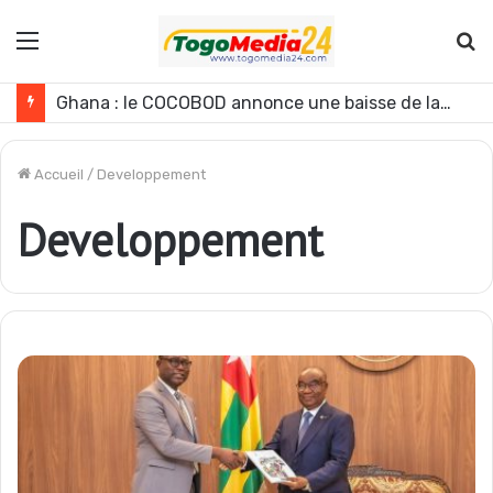
Menu
R
Le Ghana envisage des réformes politiques
Accueil
/
Developpement
Developpement